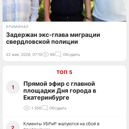
КРИМИНАЛ
Задержан экс-глава миграции
свердловской полиции
22 мая, 2026, 07:10
68
Обсудить
ТОП 5
Прямой эфир с главной
1
площадки Дня города в
Екатеринбурге
1 356
Обсудить
Клиенты УБРиР жалуются на сбой в
2