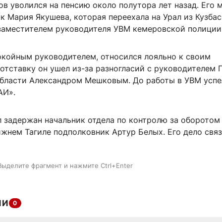
в уволился на пенсию около полутора лет назад. Его 
к Мария Якушева, которая переехала на Урал из Кузбас
 заместителем руководителя УВМ кемеровской полиции
окойным руководителем, относился лояльно к своим
отставку он ушел из-за разногласий с руководителем 
бласти Александром Мешковым. До работы в УВМ успе
АИ».
л задержан начальник отдела по контролю за оборотом
ижнем Тагиле подполковник Артур Белых. Его дело свя
Выделите фрагмент и нажмите Ctrl+Enter
ИИ
0