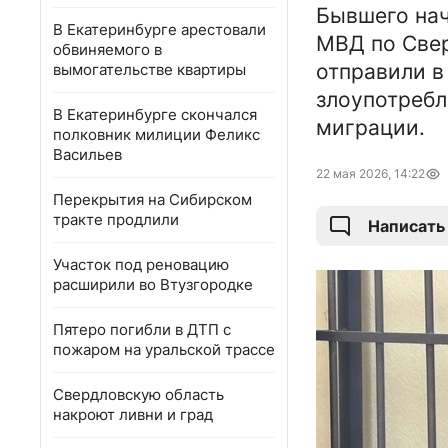
Бывшего нач
В Екатеринбурге арестовали
МВД по Свер
обвиняемого в
отправили в
вымогательстве квартиры
злоупотребл
В Екатеринбурге скончался
миграции.
полковник милиции Феликс
Васильев
22 мая 2026, 14:22
Перекрытия на Сибирском
тракте продлили
Написать
Участок под реновацию
расширили во Втузгородке
Пятеро погибли в ДТП с
пожаром на уральской трассе
Свердловскую область
накроют ливни и град