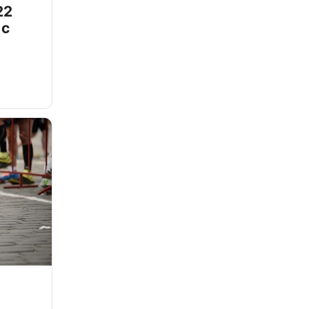
22
 с