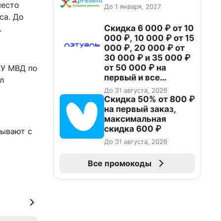
место
До 1 января, 2027
са. До
Скидка 6 000 ₽ от 10
.
000 ₽, 10 000 ₽ от 15
000 ₽, 20 000 ₽ от
30 000 ₽ и 35 000 ₽
от 50 000 ₽ на
ГУ МВД по
первый и все
л
повторные заказы по
До 31 августа, 2026
промокоду НАБЕРИ
Скидка 50% от 800 ₽
на первый заказ,
максимальная
скидка 600 ₽
зывают с
До 31 августа, 2026
Все промокоды