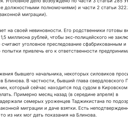
. Уголовное дело возбуждено по части 3 статьи 285 У
ие должностными полномочиями) и части 2 статьи 322.
законной миграции).
ет на своей невиновности. Его родственники готовы в
 1,5 миллиона рублей, чтобы экс-полицейского не закл
е считают уголовное преследование сфабрикованным и
о попытки привлечь его к ответственности предприним
жения бывшего начальника, некоторых силовиков прос
ив Блинова. В частности, бывший глава свердловского
ин, который сейчас находится под судом в Кировском 
елать. Примерно месяц назад (в середине апреля) в
задержали семерых уроженцев Таджикистана по подоз
законной миграции и даче взятки. Есть неподтвержден
-то из них мог дать показания на Блинова.