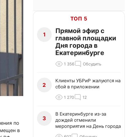
ТОП 5
Прямой эфир с
1
главной площадки
Дня города в
Екатеринбурге
1 356
Обсудить
Клиенты УБРиР жалуются на
2
сбой в приложении
1 270
12
В Екатеринбурге из-за
3
дождей отменили
ления по
мероприятия на День города
омещен в
607
Обсудить