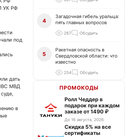
К РФ
1 УК РФ
Загадочная гибель уральца:
4
пять главных вопросов
нести
267
Обсудить
ючали под
Ракетная опасность в
5
ались
Свердловской области: что
известно
254
Обсудить
или дать
 ПВС МВД
ПРОМОКОДЫ
суде,
Ролл Чеддер в
подарок при каждом
рению в
заказе от 1490 ₽
ные
До 16 августа, 2026
Скидка 5% на все
сертификаты