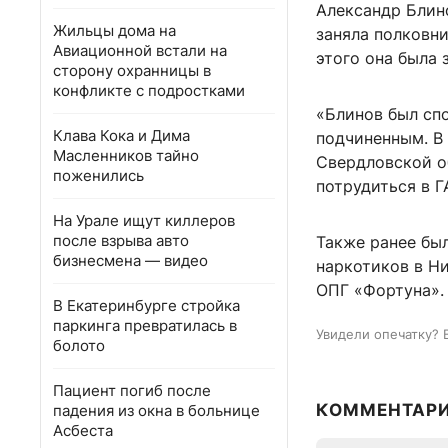
Александр Блино
Жильцы дома на
заняла полковни
Авиационной встали на
этого она была
сторону охранницы в
конфликте с подростками
«Блинов был сп
Клава Кока и Дима
подчиненным. В 
Масленников тайно
Свердловской о
поженились
потрудиться в Г
На Урале ищут киллеров
после взрыва авто
Также ранее бы
бизнесмена — видео
наркотиков в Н
ОПГ «Фортуна».
В Екатеринбурге стройка
паркинга превратилась в
Увидели опечатку? 
болото
Пациент погиб после
КОММЕНТАР
падения из окна в больнице
Асбеста