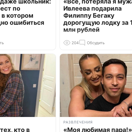
 даже школьник:
«Всё, потеряла я муж
ест по
Ивлеева подарила
 в котором
Филиппу Бегаку
дно ошибиться
дорогущую лодку за 1
млн рублей
ть
204
Обсудить
РАЗВЛЕЧЕНИЯ
тех, кто в
«Моя любимая пара!»