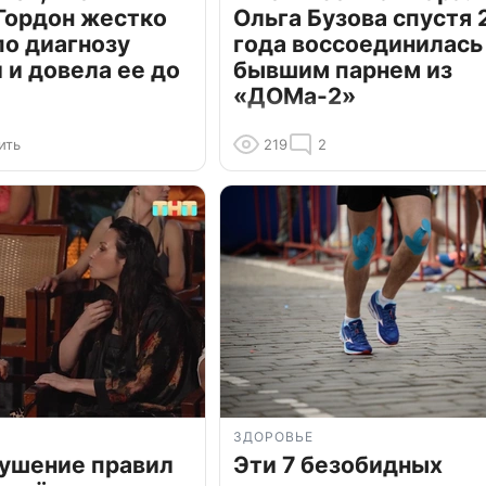
Гордон жестко
Ольга Бузова спустя 
по диагнозу
года воссоединилась
и довела ее до
бывшим парнем из
«ДОМа-2»
ить
219
2
ЗДОРОВЬЕ
рушение правил
Эти 7 безобидных