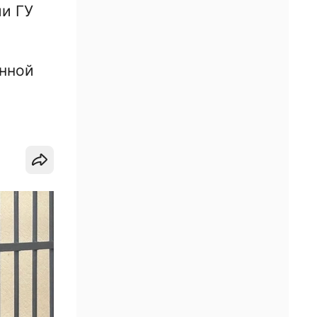
и ГУ
онной