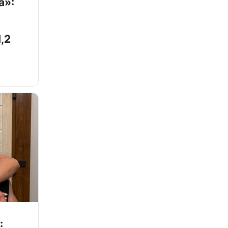
а»:
,2
: