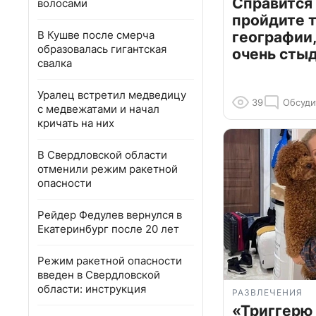
Справится
волосами
пройдите т
В Кушве после смерча
географии,
образовалась гигантская
очень сты
свалка
Уралец встретил медведицу
39
Обсуди
с медвежатами и начал
кричать на них
В Свердловской области
отменили режим ракетной
опасности
Рейдер Федулев вернулся в
Екатеринбург после 20 лет
Режим ракетной опасности
введен в Свердловской
области: инструкция
РАЗВЛЕЧЕНИЯ
«Триггерю 