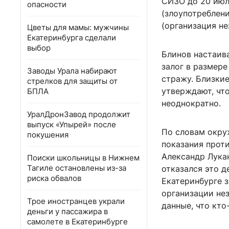
СИЗО до 20 июля
опасности
(злоупотреблен
(организация не
Цветы для мамы: мужчины
Екатеринбурга сделали
выбор
Блинов настаива
залог в размере
Заводы Урала набирают
стражу. Близки
стрелков для защиты от
утверждают, чт
БПЛА
неоднократно.
УралДронЗавод продолжит
выпуск «Упырей» после
По словам окру
покушения
показания прот
Александр Лукан
Поиски школьницы в Нижнем
Тагиле остановлены из-за
отказался это д
риска обвалов
Екатеринбурге 
организации не
Трое иностранцев украли
данные, что кто
деньги у пассажира в
самолете в Екатеринбурге