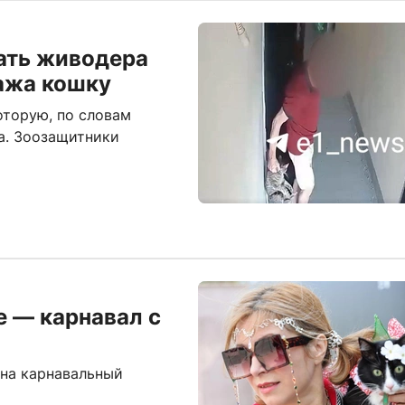
ать живодера
ажа кошку
оторую, по словам
а. Зоозащитники
е — карнавал с
на карнавальный