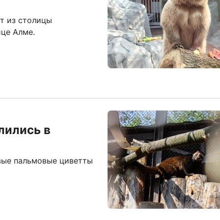
т из столицы
це Алме.
лились в
вые пальмовые циветты