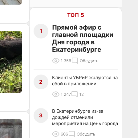
ТОП 5
Прямой эфир с
1
главной площадки
Дня города в
Екатеринбурге
1 356
Обсудить
Клиенты УБРиР жалуются на
2
сбой в приложении
1 247
12
В Екатеринбурге из-за
3
дождей отменили
мероприятия на День города
606
Обсудить