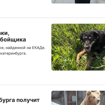
ки,
обойщика
е, найденной на ЕКАДе.
катеринбурга.
бурга получит