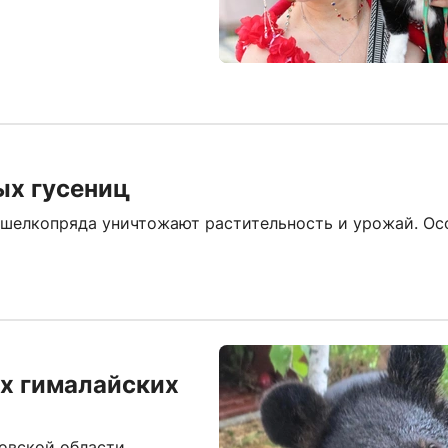
ых гусениц
о шелкопряда уничтожают растительность и урожай. Ос
х гималайских
овской области.