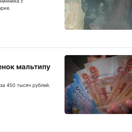
нинника с
рке.
енок мальтипу
за 450 тысяч рублей.