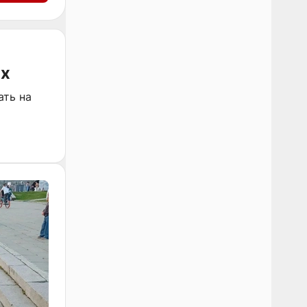
их
ать на