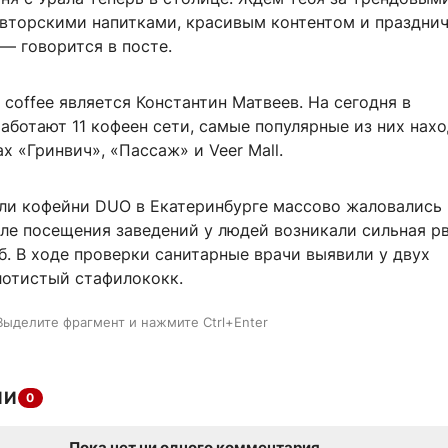
авторскими напитками, красивым контентом и праздни
— говорится в посте.
coffee является Константин Матвеев. На сегодня в
аботают 11 кофеен сети, самые популярные из них нахо
х «Гринвич», «Пассаж» и Veer Mall.
ли кофейни DUO в Екатеринбурге массово жаловались 
ле посещения заведений у людей возникали сильная рв
б. В ходе проверки санитарные врачи выявили у двух
лотистый стафилококк.
Выделите фрагмент и нажмите Ctrl+Enter
ИИ
0
Пока нет ни одного комментария.