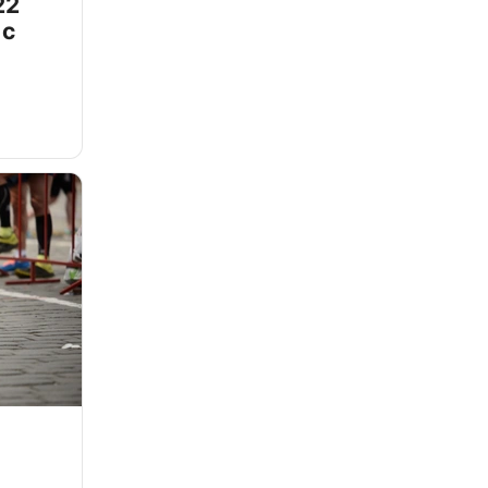
22
 с