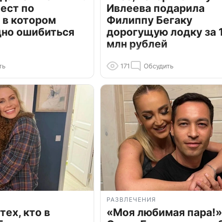
ест по
Ивлеева подарила
 в котором
Филиппу Бегаку
дно ошибиться
дорогущую лодку за 1
млн рублей
ть
171
Обсудить
РАЗВЛЕЧЕНИЯ
тех, кто в
«Моя любимая пара!»