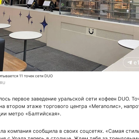
итывается 11 точек сети DUO
.RU
лось первое заведение уральской сети кофеен DUO. То
на втором этаже торгового центра «Мегаполис», напро
ции метро «Балтийская».
ала компания сообщила в своих соцсетях. «Самая стил
ня с Урала теперь в столице. Ждем тебя за трендовым