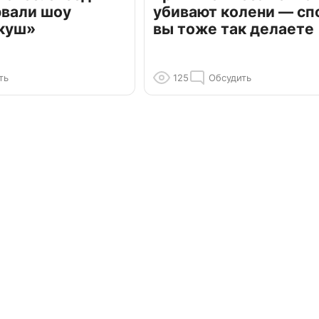
рвали шоу
убивают колени — сп
куш»
вы тоже так делаете
ть
125
Обсудить