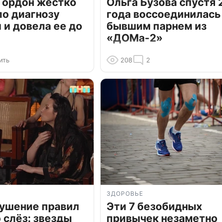
Гордон жестко
Ольга Бузова спустя 
по диагнозу
года воссоединилась
и довела ее до
бывшим парнем из
«ДОМа-2»
ить
208
2
ЗДОРОВЬЕ
рушение правил
Эти 7 безобидных
о слёз: звезды
привычек незаметно