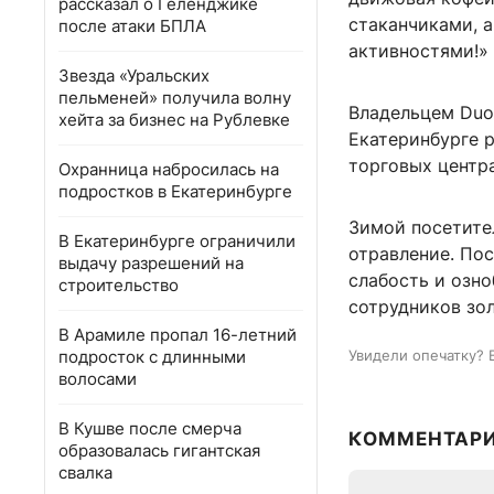
рассказал о Геленджике
стаканчиками, 
после атаки БПЛА
активностями!» 
Звезда «Уральских
пельменей» получила волну
Владельцем Duo 
хейта за бизнес на Рублевке
Екатеринбурге р
торговых центра
Охранница набросилась на
подростков в Екатеринбурге
Зимой посетите
В Екатеринбурге ограничили
отравление. Пос
выдачу разрешений на
слабость и озно
строительство
сотрудников зо
В Арамиле пропал 16-летний
подросток с длинными
Увидели опечатку? 
волосами
В Кушве после смерча
КОММЕНТАР
образовалась гигантская
свалка