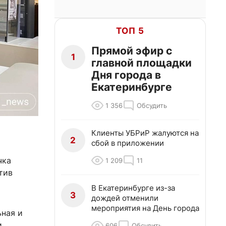
ТОП 5
Прямой эфир с
1
главной площадки
Дня города в
Екатеринбурге
1 356
Обсудить
Клиенты УБРиР жалуются на
2
сбой в приложении
чка
1 209
11
тив
В Екатеринбурге из-за
3
дождей отменили
мероприятия на День города
ьная и
и
606
Обсудить