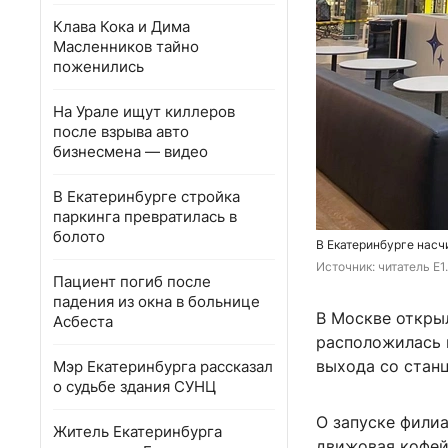
Клава Кока и Дима
Масленников тайно
поженились
На Урале ищут киллеров
после взрыва авто
бизнесмена — видео
В Екатеринбурге стройка
паркинга превратилась в
болото
В Екатеринбурге насч
Источник: 
читатель E1
Пациент погиб после
падения из окна в больнице
В Москве откры
Асбеста
расположилась 
выхода со стан
Мэр Екатеринбурга рассказал
о судьбе здания СУНЦ
О запуске фили
Житель Екатеринбурга
движовая кофей