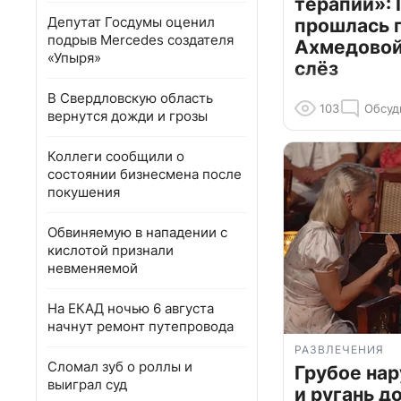
терапии»: 
Депутат Госдумы оценил
прошлась 
подрыв Mercedes создателя
Ахмедовой 
«Упыря»
слёз
В Свердловскую область
103
Обсуд
вернутся дожди и грозы
Коллеги сообщили о
состоянии бизнесмена после
покушения
Обвиняемую в нападении с
кислотой признали
невменяемой
На ЕКАД ночью 6 августа
начнут ремонт путепровода
РАЗВЛЕЧЕНИЯ
Сломал зуб о роллы и
Грубое на
выиграл суд
и ругань д