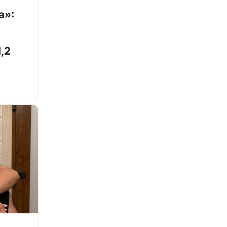
а»:
,2