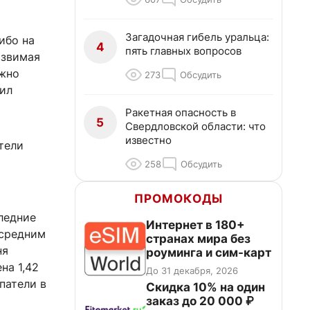
Загадочная гибель уральца:
ибо на
4
пять главных вопросов
язвимая
ужно
273
Обсудить
нил
Ракетная опасность в
5
Свердловской области: что
известно
тели
258
Обсудить
ПРОМОКОДЫ
ледние
Интернет в 180+
 средним
странах мира без
ня
роуминга и сим-карт
на 1,42
До 31 декабря, 2026
патели в
Скидка 10% на один
заказ до 20 000 ₽