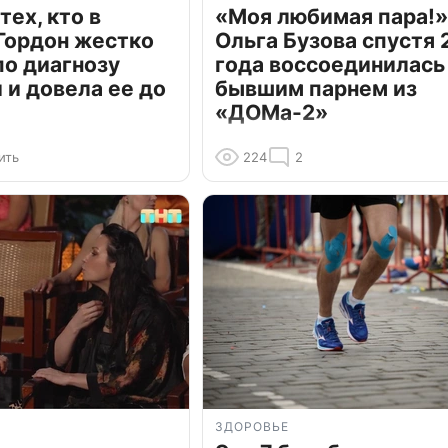
тех, кто в
«Моя любимая пара!»
Гордон жестко
Ольга Бузова спустя 
по диагнозу
года воссоединилась
и довела ее до
бывшим парнем из
«ДОМа-2»
ить
224
2
ЗДОРОВЬЕ