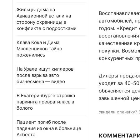
Жильцы дома на
Восстанавливае
Авиационной встали на
автомобилей, п
сторону охранницы в
годом. «Кредит
конфликте с подростками
восстановления 
Клава Кока и Дима
качественная к
Масленников тайно
покупки. Возмо
поженились
конкурентных п
На Урале ищут киллеров
после взрыва авто
Дилеры продают
бизнесмена — видео
уходят за 40–50
объясняется це
В Екатеринбурге стройка
завышенной цен
паркинга превратилась в
болото
Увидели опечатку? 
Пациент погиб после
падения из окна в больнице
Асбеста
КОММЕНТАР