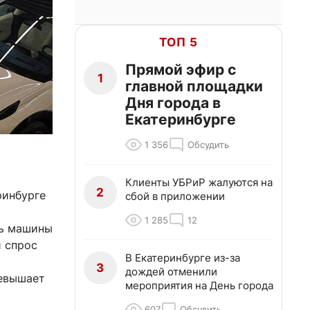
ТОП 5
Прямой эфир с
1
главной площадки
Дня города в
Екатеринбурге
1 356
Обсудить
Клиенты УБРиР жалуются на
2
ринбурге
сбой в приложении
1 285
12
ть машины
й спрос
В Екатеринбурге из-за
%
3
дождей отменили
ревышает
мероприятия на День города
м
607
Обсудить