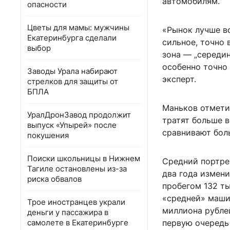
автомобилям.
опасности
Цветы для мамы: мужчины
«Рынок лучше вс
Екатеринбурга сделали
сильное, точно
выбор
зона — „середин
особенно точно 
Заводы Урала набирают
эксперт.
стрелков для защиты от
БПЛА
Маньков отметил
УралДронЗавод продолжит
тратят больше 
выпуск «Упырей» после
сравнивают бол
покушения
Поиски школьницы в Нижнем
Средний портре
Тагиле остановлены из-за
два года измени
риска обвалов
пробегом 132 ты
«средней» машин
Трое иностранцев украли
миллиона рублей
деньги у пассажира в
самолете в Екатеринбурге
первую очередь