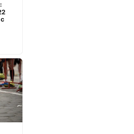
:
22
 с