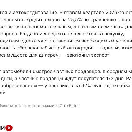
тся и автокредитование. В первом квартале 2026-го о
роданных в кредит, вырос на 25,5% по сравнению с пр
 остается не вспомогательным, а важным элементом дл
спроса. Когда клиент долго не решается на покупку,
редитная сделка часто становится необходимым услов
жность обеспечить быстрый автокредит — одно из клю
реимуществ для дилера», — заключил эксперт.
 автомобили быстрее частных продавцов: в среднем 
 дней, а частные продавцы ждут покупателя 172 дня. Р
нообразованием — у частников на 62% выше доля объя
ой.
Выделите фрагмент и нажмите Ctrl+Enter
ИИ
0