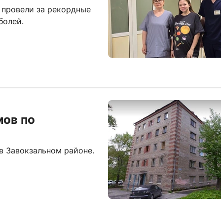
провели за рекордные
болей.
мов по
в Завокзальном районе.