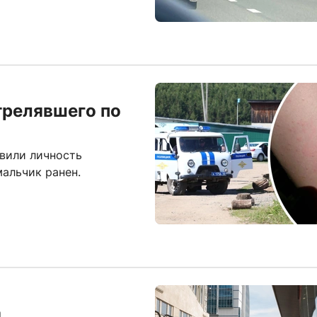
трелявшего по
вили личность
альчик ранен.
а