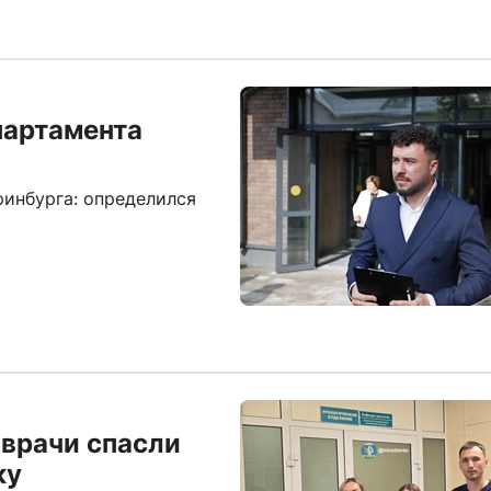
партамента
инбурга: определился
 врачи спасли
ку