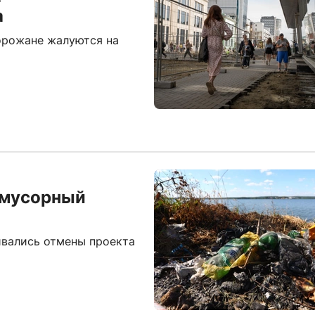
а
горожане жалуются на
 мусорный
ивались отмены проекта