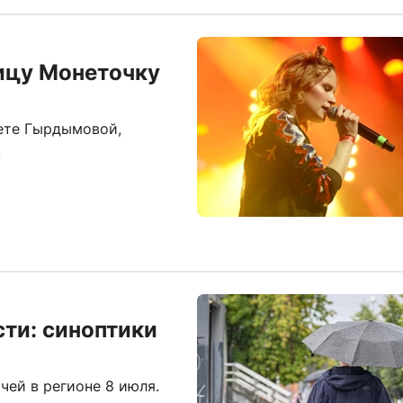
ицу Монеточку
ете Гырдымовой,
.
ти: синоптики
ей в регионе 8 июля.