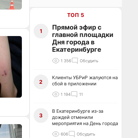
ТОП 5
Прямой эфир с
1
главной площадки
Дня города в
Екатеринбурге
1 356
Обсудить
Клиенты УБРиР жалуются на
2
сбой в приложении
1 194
11
В Екатеринбурге из-за
3
дождей отменили
мероприятия на День города
606
Обсудить