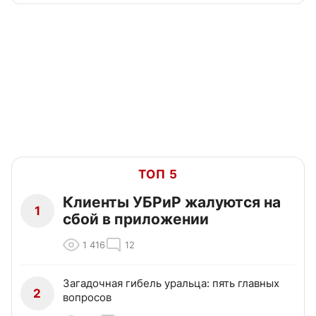
ТОП 5
Клиенты УБРиР жалуются на
1
сбой в приложении
1 416
12
Загадочная гибель уральца: пять главных
2
вопросов