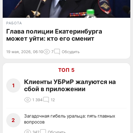
РАБОТА
Глава полиции Екатеринбурга
может уйти: кто его сменит
19 мая, 2026, 06:10
7
Обсудить
ТОП 5
Клиенты УБРиР жалуются на
1
сбой в приложении
1 394
12
Загадочная гибель уральца: пять главных
2
вопросов
342
Обсудить