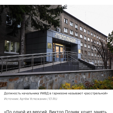
Должность начальника УМВД в гарнизоне называют «расстрельной»
Источник: 
Артём Устюжанин / E1.RU
«По одной из версий, Виктор Позняк хочет занять