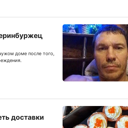
теринбуржец
чужом доме после того,
реждения.
еть доставки