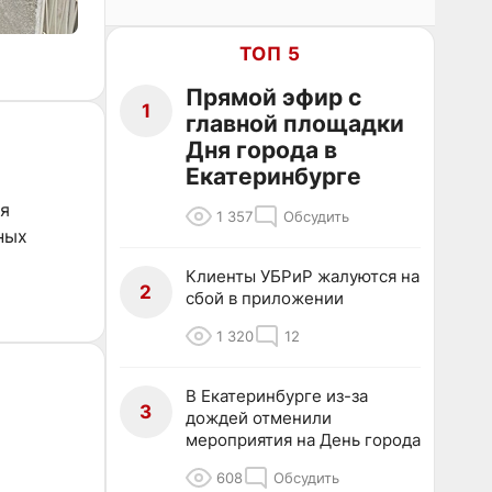
ТОП 5
Прямой эфир с
1
главной площадки
Дня города в
Екатеринбурге
ля
1 357
Обсудить
ных
Клиенты УБРиР жалуются на
2
сбой в приложении
1 320
12
В Екатеринбурге из-за
3
дождей отменили
мероприятия на День города
608
Обсудить