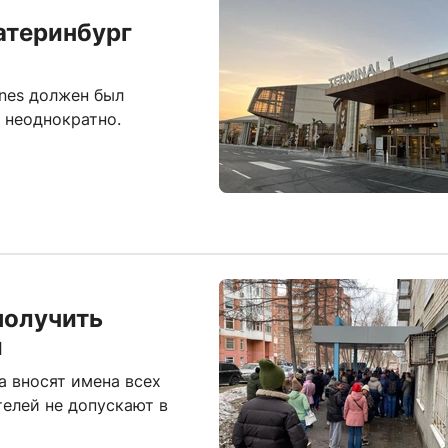
атеринбург
ines должен был
и неоднократно.
получить
й
а вносят имена всех
телей не допускают в