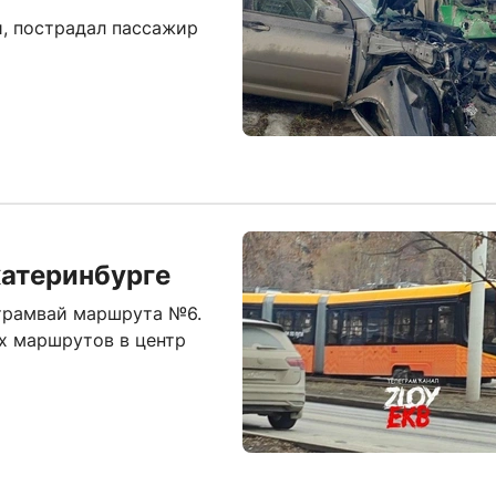
и, пострадал пассажир
катеринбурге
 трамвай маршрута №6.
х маршрутов в центр