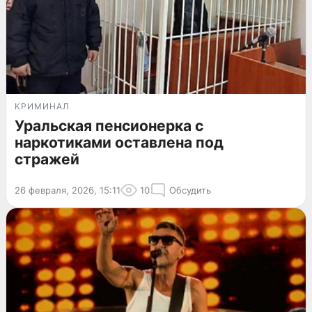
КРИМИНАЛ
Уральская пенсионерка с
наркотиками оставлена под
стражей
26 февраля, 2026, 15:11
10
Обсудить