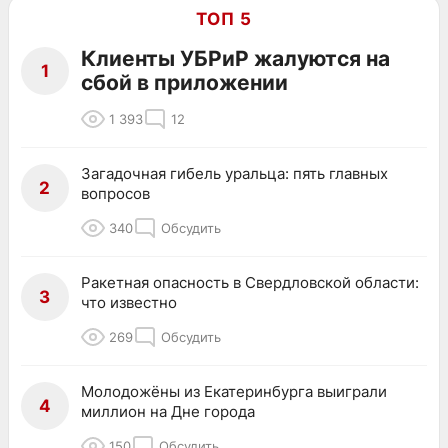
ТОП 5
Клиенты УБРиР жалуются на
1
сбой в приложении
1 393
12
Загадочная гибель уральца: пять главных
2
вопросов
340
Обсудить
Ракетная опасность в Свердловской области:
3
что известно
269
Обсудить
Молодожёны из Екатеринбурга выиграли
4
миллион на Дне города
150
Обсудить