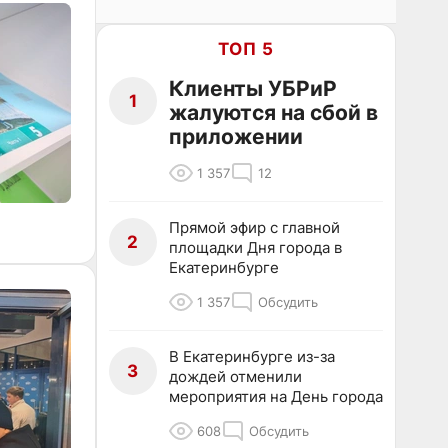
ТОП 5
Клиенты УБРиР
1
жалуются на сбой в
приложении
1 357
12
Прямой эфир с главной
2
площадки Дня города в
Екатеринбурге
1 357
Обсудить
В Екатеринбурге из-за
3
дождей отменили
мероприятия на День города
608
Обсудить