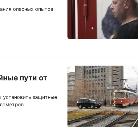
вания опасных опытов
йные пути от
х установить защитные
илометров.