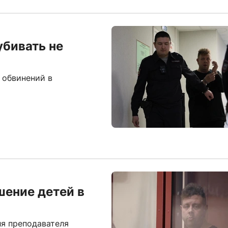
убивать не
 обвинений в
шение детей в
ля преподавателя