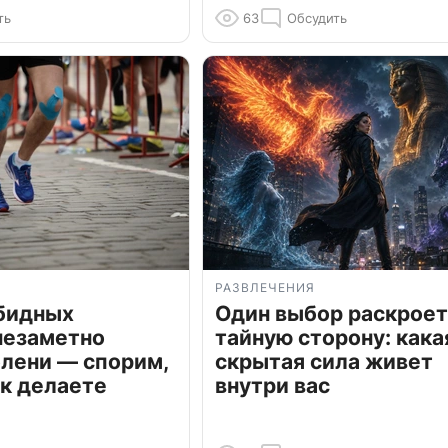
ть
63
Обсудить
РАЗВЛЕЧЕНИЯ
обидных
Один выбор раскроет
незаметно
тайную сторону: кака
олени — спорим,
скрытая сила живет
к делаете
внутри вас