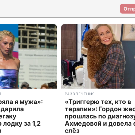
Отп
Я
РАЗВЛЕЧЕНИЯ
ряла я мужа»:
«Триггерю тех, кто в
одарила
терапии»: Гордон же
егаку
прошлась по диагноз
лодку за 1,2
Ахмедовой и довела 
й
слёз