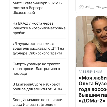
Мисс Екатеринбург-2026: 17
45
Обсуди
фактов о Варваре
Шеховцовой
На ЕКАД у моста через
Решётку многокилометровые
пробки
«Я чудом остался жив»:
водитель рассказал о ДТП на
дублере Сибирского тракта
Смерть уральца на трассе:
жена просит Бастрыкина о
РАЗВЛЕЧЕНИЯ
помощи
«Моя люби
Ольга Бузо
В Екатеринбурге набирают
года воссо
бойцов для защиты от БПЛА
бывшим па
Боец Исмаилов не впечатлил
«ДОМа-2»
шефа Ивлева тефтелями