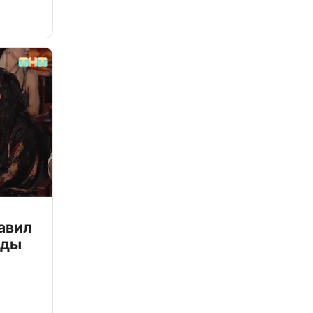
авил
зды