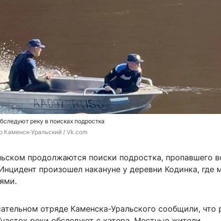
обследуют реку в поисках подростка
 Каменск-Уральский / Vk.com 
льском продолжаются поиски подростка, пропавшего в
 Инцидент произошел накануне у деревни Кодинка, где 
ями.
сательном отряде Каменска-Уральского сообщили, что 
Участок реки обследуют с катера. Местные жители