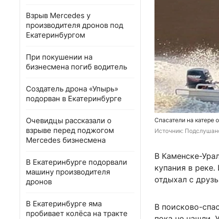
Взрыв Mercedes у
производителя дронов под
Екатеринбургом
При покушении на
бизнесмена погиб водитель
Создатель дрона «Упырь»
подорван в Екатеринбурге
Очевидцы рассказали о
Спасатели на катере 
взрыве перед поджогом
Источник: 
Подслушано
Mercedes бизнесмена
В Каменске-Ура
В Екатеринбурге подорвали
купания в реке.
машину производителя
отдыхал с друзь
дронов
В Екатеринбурге яма
В поисково-спа
пробивает колёса на тракте
пока не нашли. 