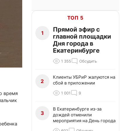
ТОП 5
Прямой эфир с
1
главной площадки
Дня города в
Екатеринбурге
1 355
Обсудить
Клиенты УБРиР жалуются на
2
сбой в приложении
о время
1 001
9
мальчик
В Екатеринбурге из-за
3
дождей отменили
мероприятия на День города
ребенка
602
Обсудить