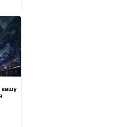
 вашу
я