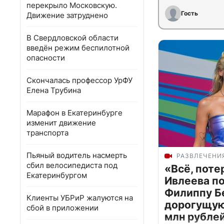
перекрыло Московскую.
Гость
Движение затруднено
В Свердловской области
введён режим беспилотной
опасности
Скончалась профессор УрФУ
Елена Трубина
Марафон в Екатеринбурге
изменит движение
транспорта
Пьяный водитель насмерть
РАЗВЛЕЧЕНИ
сбил велосипедиста под
«Всё, поте
Екатеринбургом
Ивлеева п
Филиппу Б
Клиенты УБРиР жалуются на
дорогущую 
сбой в приложении
млн рубле