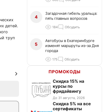
Загадочная гибель уральца:
4
пять главных вопросов
ических
их детей.
184
Обсудить
ного
ый труп
Автобусы в Екатеринбурге
5
изменят маршруты из-за Дня
города
175
Обсудить
ПРОМОКОДЫ
Скидка 15% на
курсы по
фридайвингу
До 31 августа, 2026
Скидка 5% на все
сертификаты