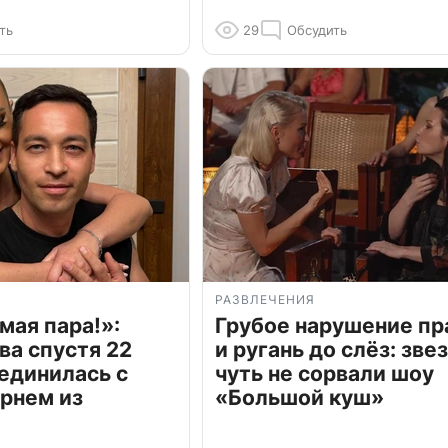
ть
29
Обсудить
РАЗВЛЕЧЕНИЯ
мая пара!»:
Грубое нарушение пр
ва спустя 22
и ругань до слёз: зве
единилась с
чуть не сорвали шоу
рнем из
«Большой куш»