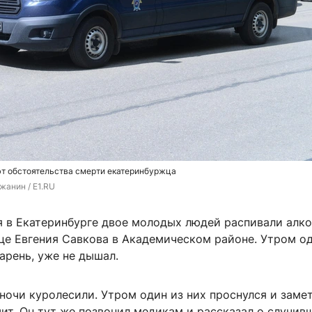
т обстоятельства смерти екатеринбуржца
жанин / E1.RU
я в Екатеринбурге двое молодых людей распивали алко
це Евгения Савкова в Академическом районе. Утром о
парень, уже не дышал.
ночи куролесили. Утром один из них проснулся и замет
ит. Он тут же позвонил медикам и рассказал о случив