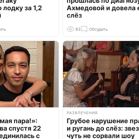
егаку
прошлась по диагноз
лодку за 1,2
Ахмедовой и довела 
й
слёз
ить
83
Обсудить
РАЗВЛЕЧЕНИЯ
мая пара!»:
Грубое нарушение пр
ва спустя 22
и ругань до слёз: зве
единилась с
чуть не сорвали шоу