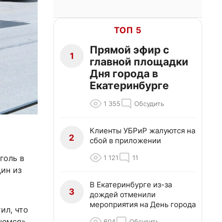
ТОП 5
Прямой эфир с
1
главной площадки
Дня города в
Екатеринбурге
1 355
Обсудить
Клиенты УБРиР жалуются на
2
сбой в приложении
голь в
1 121
11
дин из
В Екатеринбурге из-за
3
дождей отменили
мероприятия на День города
ил, что
шемся».
604
Обсудить