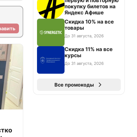
первую и повторную
покупку билетов на
Яндекс Афише
Скидка 10% на все
товары
равить
До 31 августа, 2026
Скидка 11% на все
курсы
До 31 августа, 2026
Все промокоды
стко