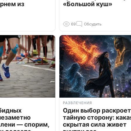
рнем из
«Большой куш»
69
Обсудить
РАЗВЛЕЧЕНИЯ
обидных
Один выбор раскроет
незаметно
тайную сторону: кака
олени — спорим,
скрытая сила живет