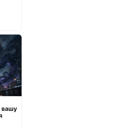
 вашу
я