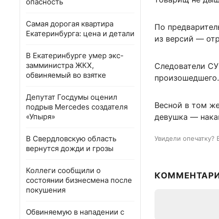
опасность
Самая дорогая квартира
По предварител
Екатеринбурга: цена и детали
из версий — от
В Екатеринбурге умер экс-
замминистра ЖКХ,
Следователи СУ
обвиняемый во взятке
произошедшего.
Депутат Госдумы оценил
Весной в том ж
подрыв Mercedes создателя
«Упыря»
девушка — накан
В Свердловскую область
Увидели опечатку? 
вернутся дожди и грозы
Коллеги сообщили о
КОММЕНТАР
состоянии бизнесмена после
покушения
Обвиняемую в нападении с