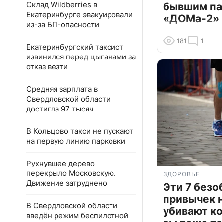
Склад Wildberries в
бывшим па
Екатеринбурге эвакуировали
«ДОМа-2»
из-за БП-опасности
181
1
Екатеринбургский таксист
извинился перед цыганами за
отказ везти
Средняя зарплата в
Свердловской области
достигла 97 тысяч
В Кольцово такси не пускают
на первую линию парковки
Рухнувшее дерево
перекрыло Московскую.
ЗДОРОВЬЕ
Движение затруднено
Эти 7 без
привычек 
В Свердловской области
убивают к
введён режим беспилотной