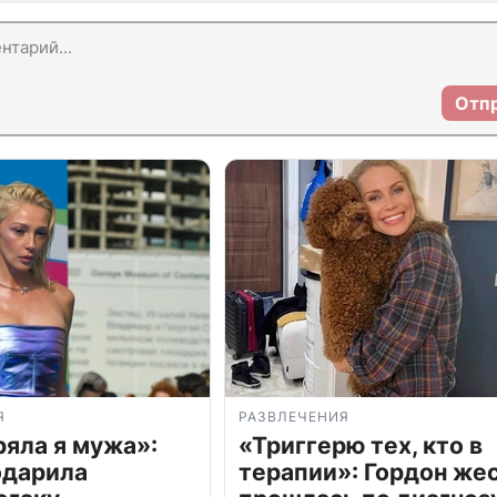
Отп
Я
РАЗВЛЕЧЕНИЯ
ряла я мужа»:
«Триггерю тех, кто в
одарила
терапии»: Гордон же