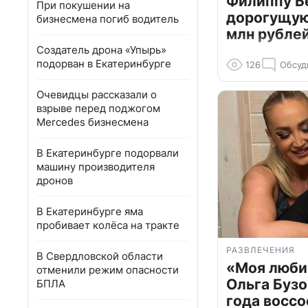
Филиппу Б
При покушении на
дорогущую 
бизнесмена погиб водитель
млн рубле
Создатель дрона «Упырь»
подорван в Екатеринбурге
126
Обсуд
Очевидцы рассказали о
взрыве перед поджогом
Mercedes бизнесмена
В Екатеринбурге подорвали
машину производителя
дронов
В Екатеринбурге яма
пробивает колёса на тракте
РАЗВЛЕЧЕНИЯ
В Свердловской области
«Моя люби
отменили режим опасности
Ольга Бузо
БПЛА
года воссо