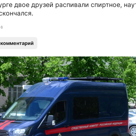
урге двое друзей распивали спиртное, нау
скончался.
6
 комментарий