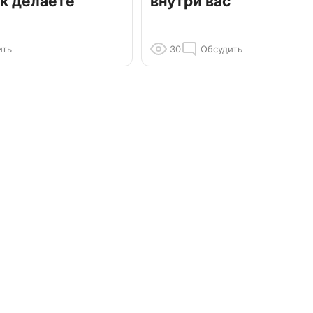
к делаете
внутри вас
ить
30
Обсудить