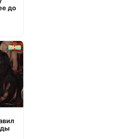
у
ее до
авил
зды