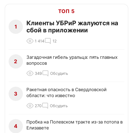
ТОП 5
Клиенты УБРиР жалуются на
1
сбой в приложении
1 414
12
Загадочная гибель уральца: пять главных
2
вопросов
349
Обсудить
Ракетная опасность в Свердловской
3
области: что известно
270
Обсудить
Пробка на Полевском тракте из-за потопа в
4
Елизавете