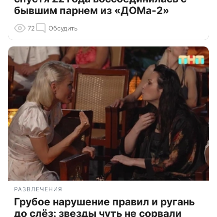
бывшим парнем из «ДОМа-2»
72
Обсудить
РАЗВЛЕЧЕНИЯ
Грубое нарушение правил и ругань
до слёз: звезды чуть не сорвали