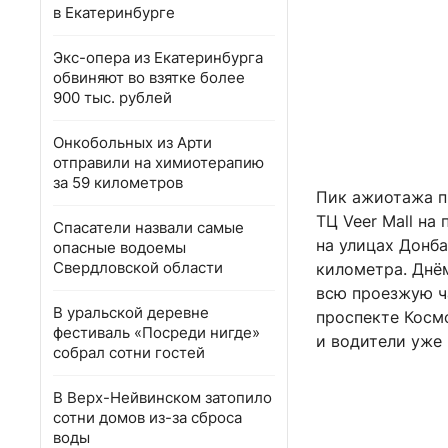
в Екатеринбурге
Экс-опера из Екатеринбурга
обвиняют во взятке более
900 тыс. рублей
Онкобольных из Арти
отправили на химиотерапию
за 59 километров
Пик ажиотажа п
ТЦ Veer Mall на
Спасатели назвали самые
на улицах Донба
опасные водоемы
Свердловской области
километра. Днё
всю проезжую ч
В уральской деревне
проспекте Космо
фестиваль «Посреди нигде»
и водители уже
собрал сотни гостей
В Верх-Нейвинском затопило
сотни домов из-за сброса
воды