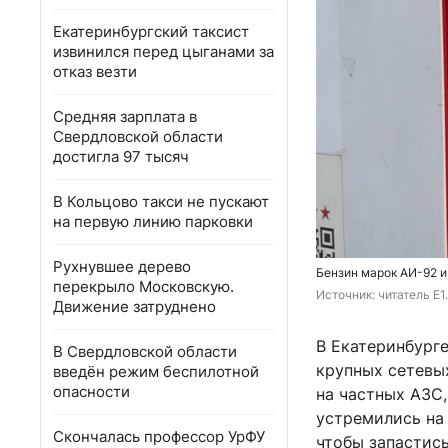
Екатеринбургский таксист
извинился перед цыганами за
отказ везти
Средняя зарплата в
Свердловской области
достигла 97 тысяч
В Кольцово такси не пускают
на первую линию парковки
Рухнувшее дерево
Бензин марок АИ-92 и
перекрыло Московскую.
Источник: 
читатель E1
Движение затруднено
В Екатеринбург
В Свердловской области
крупных сетевых
введён режим беспилотной
опасности
на частных АЗС,
устремились на 
Скончалась профессор УрФУ
чтобы запастись