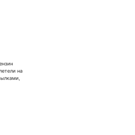
ензин
летели на
тылками,