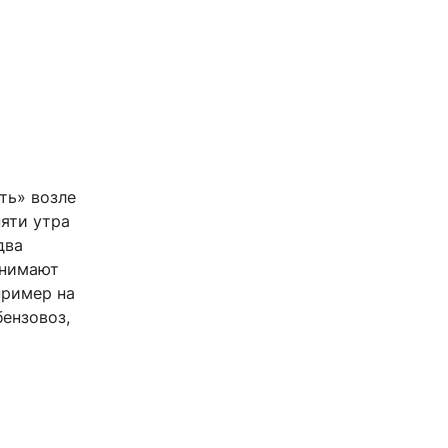
ть» возле
пяти утра
два
анимают
пример на
ензовоз,