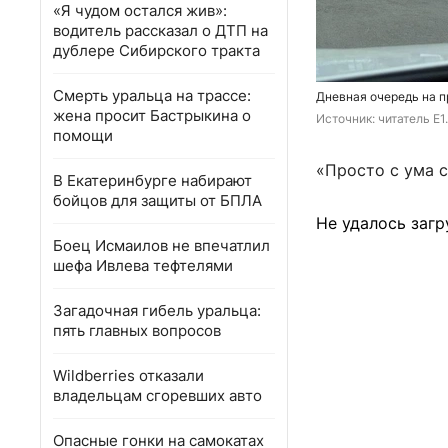
«Я чудом остался жив»:
водитель рассказал о ДТП на
дублере Сибирского тракта
Смерть уральца на трассе:
Дневная очередь на п
жена просит Бастрыкина о
Источник: 
читатель E1
помощи
«Просто с ума с
В Екатеринбурге набирают
бойцов для защиты от БПЛА
Не удалось загр
Боец Исмаилов не впечатлил
шефа Ивлева тефтелями
Загадочная гибель уральца:
пять главных вопросов
Wildberries отказали
владельцам сгоревших авто
Опасные гонки на самокатах