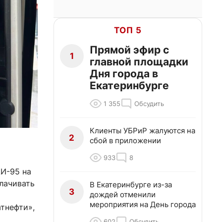
ТОП 5
Прямой эфир с
1
главной площадки
Дня города в
Екатеринбурге
1 355
Обсудить
Клиенты УБРиР жалуются на
2
сбой в приложении
933
8
АИ-95 на
плачивать
В Екатеринбурге из-за
3
дождей отменили
мероприятия на День города
тнефти»,
602
Обсудить