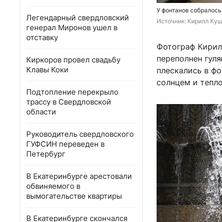
У фонтанов собралось
Легендарный свердловский
Источник: 
Кирилл Куш
генерал Миронов ушел в
отставку
Фотограф Кирилл
переполнен гул
Киркоров провел свадьбу
Клавы Коки
плескались в ф
солнцем и тепл
Подтопление перекрыло
трассу в Свердловской
области
Руководитель свердловского
ГУФСИН переведен в
Петербург
В Екатеринбурге арестовали
обвиняемого в
вымогательстве квартиры
В Екатеринбурге скончался