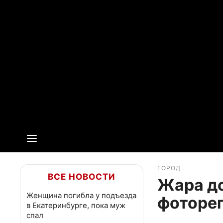
ГОРОД
ВСЕ НОВОСТИ
Жара до
Женщина погибла у подъезда
фоторе
в Екатеринбурге, пока муж
спал