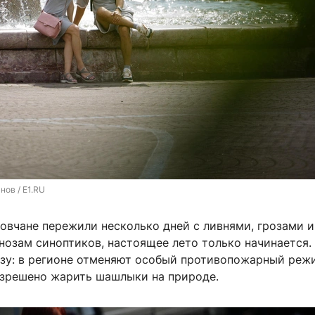
нов / E1.RU
ловчане пережили несколько дней с ливнями, грозами 
гнозам синоптиков, настоящее лето только начинается
ьзу: в регионе отменяют особый противопожарный режи
разрешено жарить шашлыки на природе.