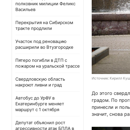
полковник милиции Феликс
Васильев
Перекрытия на Сибирском
тракте продлили
Участок под реновацию
расширили во Втузгородке
Пятеро погибли в ДТП с
пожаром на уральской трассе
Источник: 
Кирилл Куш
Свердловскую область
накроют ливни и град
До этого сверд
Автобус до УрФУ в
градом. По про
Екатеринбурге меняет
принесли и пол
маршрут с 1 октября
значит, снова 
Депутат объяснил рост
агрессивности атак БПЛА в