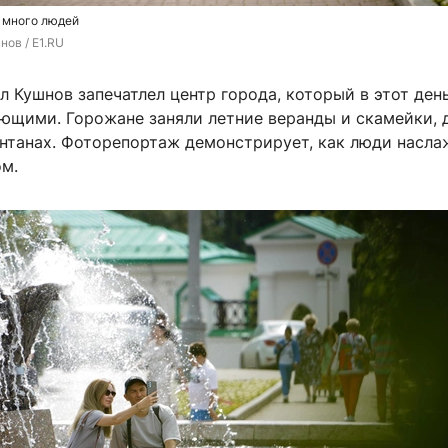
 много людей
нов / E1.RU
 Кушнов запечатлел центр города, который в этот ден
яющими. Горожане заняли летние веранды и скамейки, 
онтанах. Фоторепортаж демонстрирует, как люди насл
ом.