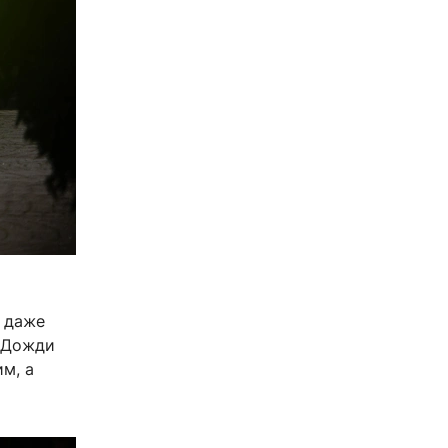
и даже
. Дожди
м, а