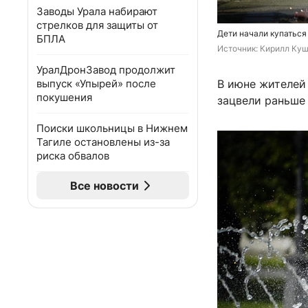
Заводы Урала набирают
стрелков для защиты от
Дети начали купаться
БПЛА
Источник: 
Кирилл Куш
УралДронЗавод продолжит
выпуск «Упырей» после
В июне жителей 
покушения
зацвели раньше 
Поиски школьницы в Нижнем
Тагиле остановлены из-за
риска обвалов
Все новости