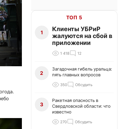
ТОП 5
Клиенты УБРиР
1
жалуются на сбой в
приложении
1 418
12
Загадочная гибель уральца:
2
пять главных вопросов
350
Обсудить
огода.
небо
Ракетная опасность в
3
Свердловской области: что
известно
270
Обсудить