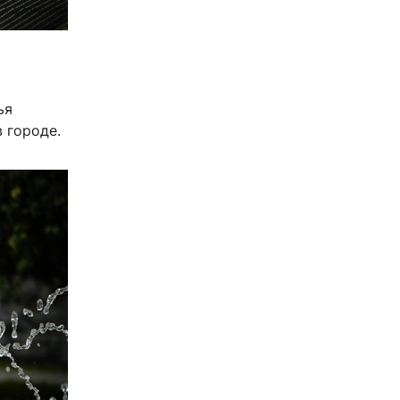
ья
 городе.