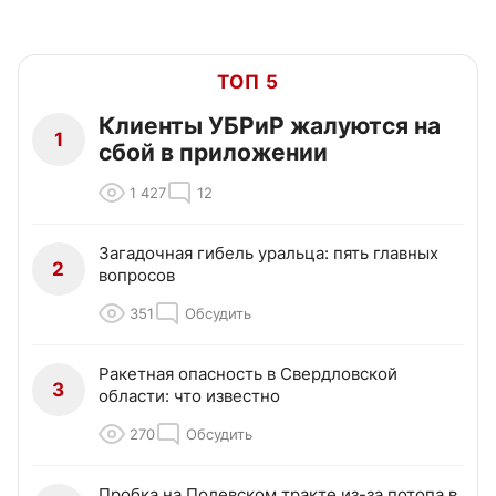
ТОП 5
Клиенты УБРиР жалуются на
1
сбой в приложении
1 427
12
Загадочная гибель уральца: пять главных
2
вопросов
351
Обсудить
Ракетная опасность в Свердловской
3
области: что известно
270
Обсудить
Пробка на Полевском тракте из-за потопа в