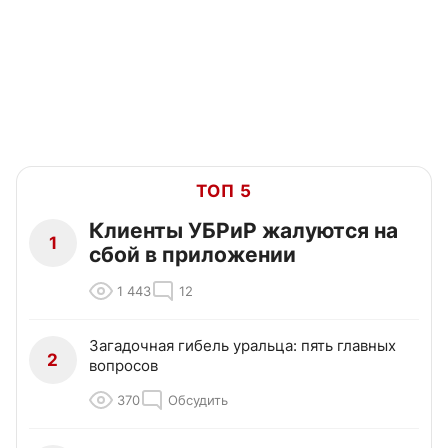
ТОП 5
Клиенты УБРиР жалуются на
1
сбой в приложении
1 443
12
Загадочная гибель уральца: пять главных
2
вопросов
370
Обсудить