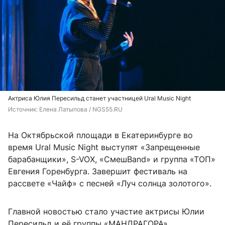
Актриса Юлия Пересильд станет участницей Ural Music Night
Источник: 
Елена Латыпова / NGS55.RU
На Октябрьской площади в Екатеринбурге во
время Ural Music Night выступят «Запрещенные
барабанщики», S-VOX, «СмешBand» и группа «ТОП»
Евгения Горенбурга. Завершит фестиваль на
рассвете «Чайф» с песней «Луч солнца золотого».
Главной новостью стало участие актрисы Юлии
Пересильд и её группы «МАНДРАГОРА».