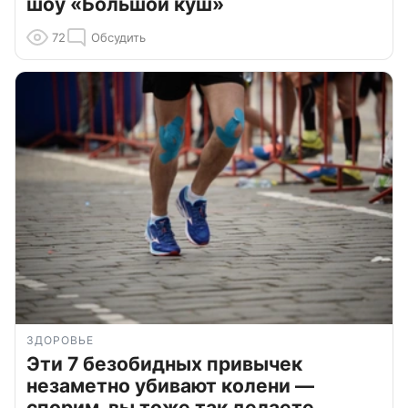
шоу «Большой куш»
72
Обсудить
ЗДОРОВЬЕ
Эти 7 безобидных привычек
незаметно убивают колени —
спорим, вы тоже так делаете