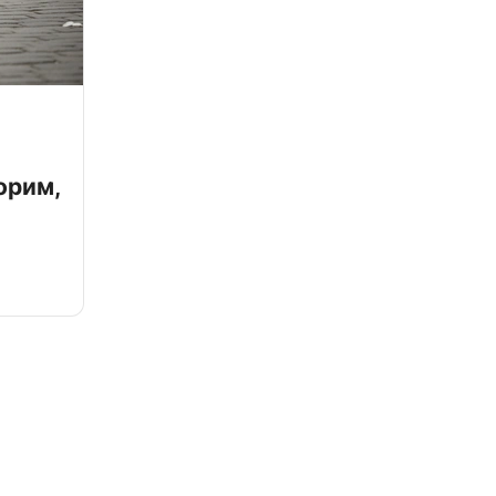
орим,