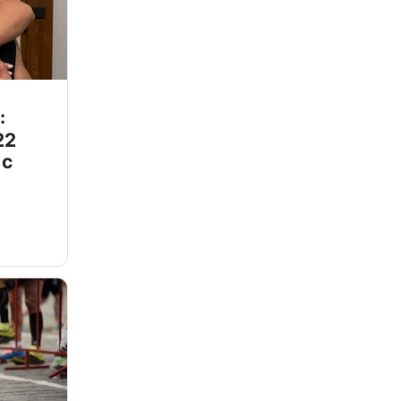
:
22
 с