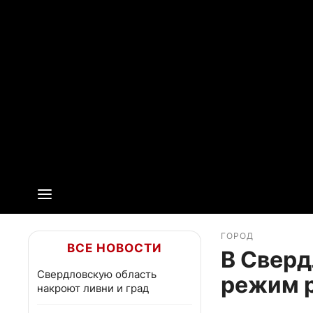
ГОРОД
ВСЕ НОВОСТИ
В Сверд
Свердловскую область
режим р
накроют ливни и град