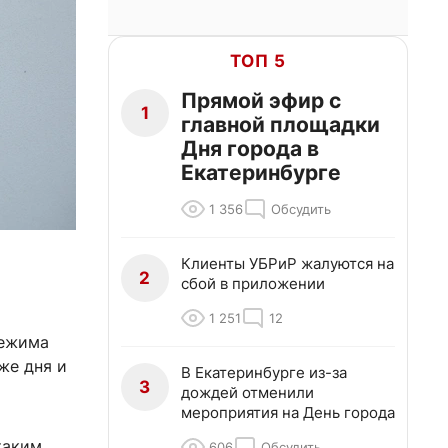
ТОП 5
Прямой эфир с
1
главной площадки
Дня города в
Екатеринбурге
1 356
Обсудить
Клиенты УБРиР жалуются на
2
сбой в приложении
1 251
12
режима
же дня и
В Екатеринбурге из-за
3
дождей отменили
мероприятия на День города
таким
606
Обсудить