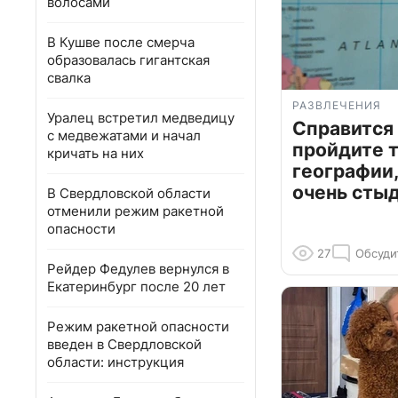
волосами
В Кушве после смерча
образовалась гигантская
свалка
РАЗВЛЕЧЕНИЯ
Уралец встретил медведицу
Справится
с медвежатами и начал
пройдите т
кричать на них
географии,
очень сты
В Свердловской области
отменили режим ракетной
опасности
27
Обсуди
Рейдер Федулев вернулся в
Екатеринбург после 20 лет
Режим ракетной опасности
введен в Свердловской
области: инструкция