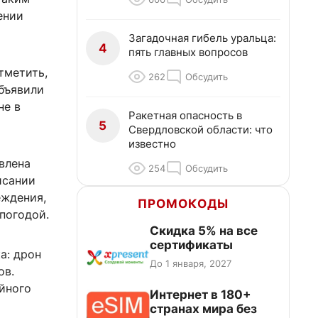
ении
Загадочная гибель уральца:
4
пять главных вопросов
тметить,
262
Обсудить
объявили
не в
Ракетная опасность в
5
Свердловской области: что
известно
влена
254
Обсудить
исании
еждения,
ПРОМОКОДЫ
погодой.
Скидка 5% на все
сертификаты
а: дрон
До 1 января, 2027
ов.
йного
Интернет в 180+
странах мира без