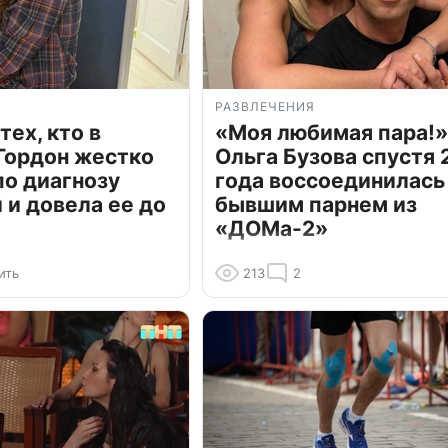
РАЗВЛЕЧЕНИЯ
тех, кто в
«Моя любимая пара!»
Гордон жестко
Ольга Бузова спустя 
по диагнозу
года воссоединилась
и довела ее до
бывшим парнем из
«ДОМа-2»
ить
213
2