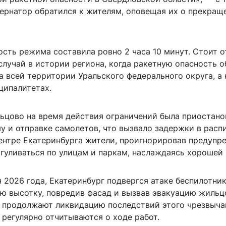
ернатор обратился к жителям, оповещая их о прекращ
сть режима составила ровно 2 часа 10 минут. Стоит о
случай в истории региона, когда ракетную опасность 
 всей территории Уральского федерального округа, а 
ципалитетах.
льцово на время действия ограничений была приостано
у и отправке самолетов, что вызвало задержки в расп
центре Екатеринбурга жители, проигнорировав предупр
гуливаться по улицам и паркам, наслаждаясь хорошей 
я 2026 года, Екатеринбург подвергся атаке беспилотник
ую высотку, повредив фасад и вызвав эвакуацию жильц
 продолжают ликвидацию последствий этого чрезвыча
регулярно отчитываются о ходе работ.