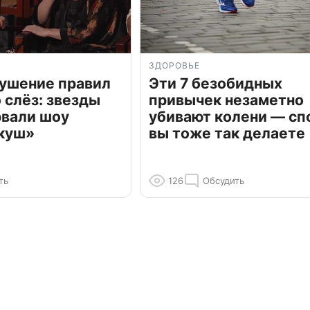
ЗДОРОВЬЕ
рушение правил
Эти 7 безобидных
о слёз: звезды
привычек незаметно
рвали шоу
убивают колени — сп
куш»
вы тоже так делаете
ть
126
Обсудить