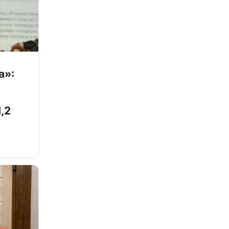
а»:
,2