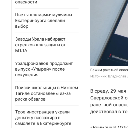
опасности
Цветы для мамы: мужчины
Екатеринбурга сделали
выбор
Заводы Урала набирают
стрелков для защиты от
БПЛА
УралДронЗавод продолжит
выпуск «Упырей» после
Режим ракетной опасн
покушения
Источник: 
Владислав 
Поиски школьницы в Нижнем
В среду, 29 мая
Тагиле остановлены из-за
Свердловской о
риска обвалов
ракетной опасно
действовал в те
Трое иностранцев украли
деньги у пассажира в
самолете в Екатеринбурге
«Внимание! Отб