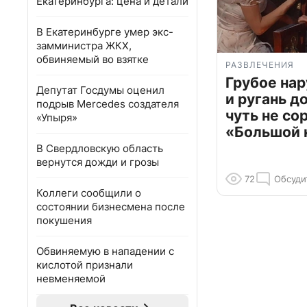
Екатеринбурга: цена и детали
В Екатеринбурге умер экс-
замминистра ЖКХ,
обвиняемый во взятке
РАЗВЛЕЧЕНИЯ
Грубое на
Депутат Госдумы оценил
и ругань д
подрыв Mercedes создателя
чуть не со
«Упыря»
«Большой 
В Свердловскую область
вернутся дожди и грозы
72
Обсуди
Коллеги сообщили о
состоянии бизнесмена после
покушения
Обвиняемую в нападении с
кислотой признали
невменяемой