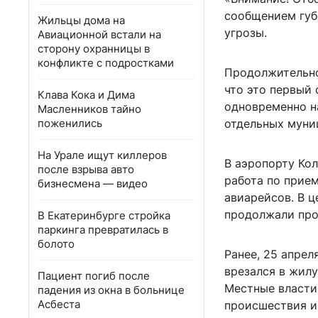
сообщением губ
Жильцы дома на
угрозы.
Авиационной встали на
сторону охранницы в
конфликте с подростками
Продолжительно
что это первый 
Клава Кока и Дима
одновременно на
Масленников тайно
поженились
отдельных муни
На Урале ищут киллеров
В аэропорту Ко
после взрыва авто
работа по прием
бизнесмена — видео
авиарейсов. В 
продолжали про
В Екатеринбурге стройка
паркинга превратилась в
болото
Ранее, 25 апрел
врезался в жил
Пациент погиб после
Местные власти
падения из окна в больнице
Асбеста
происшествия и 