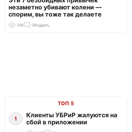
Эти 7 безобидных привычек
незаметно убивают колени —
спорим, вы тоже так делаете
139
Обсудить
ТОП 5
Клиенты УБРиР жалуются на
1
сбой в приложении