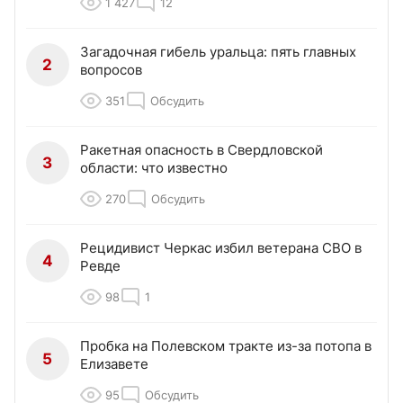
1 427
12
Загадочная гибель уральца: пять главных
2
вопросов
351
Обсудить
Ракетная опасность в Свердловской
3
области: что известно
270
Обсудить
Рецидивист Черкас избил ветерана СВО в
4
Ревде
98
1
Пробка на Полевском тракте из-за потопа в
5
Елизавете
95
Обсудить