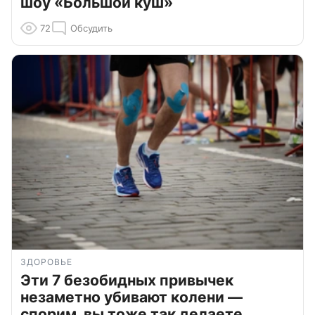
шоу «Большой куш»
72
Обсудить
ЗДОРОВЬЕ
Эти 7 безобидных привычек
незаметно убивают колени —
спорим, вы тоже так делаете