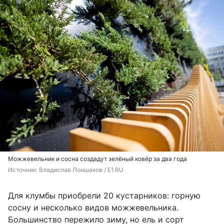
Можжевельник и сосна создадут зелёный ковёр за два года
Источник: 
Владислав Лоншаков / E1.RU
Для клумбы приобрели 20 кустарников: горную
сосну и несколько видов можжевельника.
Большинство пережило зиму, но ель и сорт