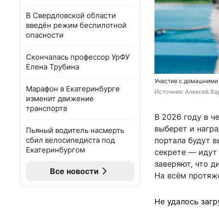
В Свердловской области
введён режим беспилотной
опасности
Скончалась профессор УрФУ
Елена Трубина
Участие с домашними
Марафон в Екатеринбурге
Источник: 
Алексей Вар
изменит движение
транспорта
В 2026 году в ч
выберет и награ
Пьяный водитель насмерть
сбил велосипедиста под
портала будут 
Екатеринбургом
секрете — идут
заверяют, что д
Все новости
На всём протяж
Не удалось загр