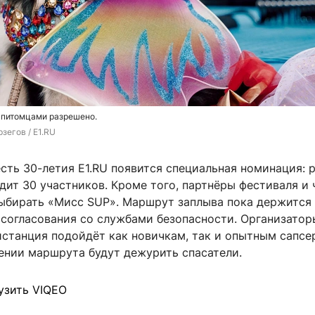
 питомцами разрешено.
зегов / E1.RU
есть 30-летия E1.RU появится специальная номинация: 
дит 30 участников. Кроме того, партнёры фестиваля и 
выбирать «Мисс SUP». Маршрут заплыва пока держится
 согласования со службами безопасности. Организатор
истанция подойдёт как новичкам, так и опытным сапсе
ении маршрута будут дежурить спасатели.
узить VIQEO