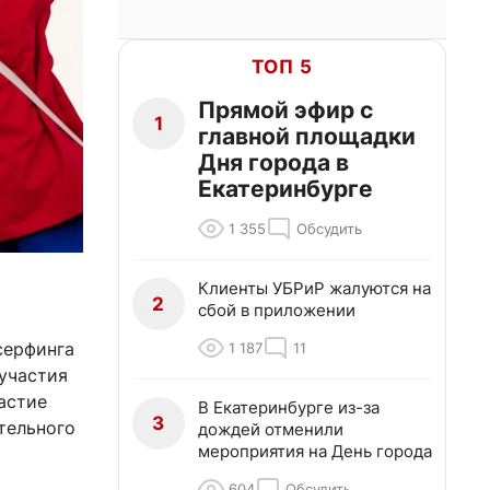
ТОП 5
Прямой эфир с
1
главной площадки
Дня города в
Екатеринбурге
1 355
Обсудить
Клиенты УБРиР жалуются на
2
сбой в приложении
серфинга
1 187
11
 участия
астие
В Екатеринбурге из-за
3
тельного
дождей отменили
мероприятия на День города
604
Обсудить