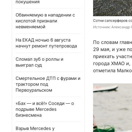
покушения
Обвиняемую в нападении с
кислотой признали
Сотни сапсерферов со
невменяемой
Источник: 
Александр 
На ЕКАД ночью 6 августа
По словам глав
начнут ремонт путепровода
29 мая, и уже п
приехать участн
Сломал зуб о роллы и
города ХМАО и,
выиграл суд
отметила Малко
Смертельное ДТП с фурами и
трактором под
Первоуральском
«Бах — и всё!» Соседи — о
подрыве Mercedes
бизнесмена
Взрыв Mercedes у