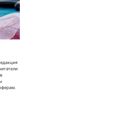
редакция
читатели
 в
ы
рферам.