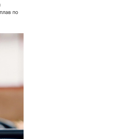
м
плав по