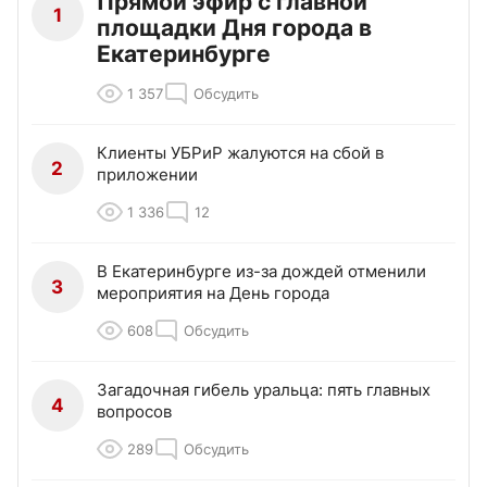
Прямой эфир с главной
1
площадки Дня города в
Екатеринбурге
1 357
Обсудить
Клиенты УБРиР жалуются на сбой в
2
приложении
1 336
12
В Екатеринбурге из-за дождей отменили
3
мероприятия на День города
608
Обсудить
Загадочная гибель уральца: пять главных
4
вопросов
289
Обсудить