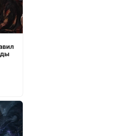
авил
зды