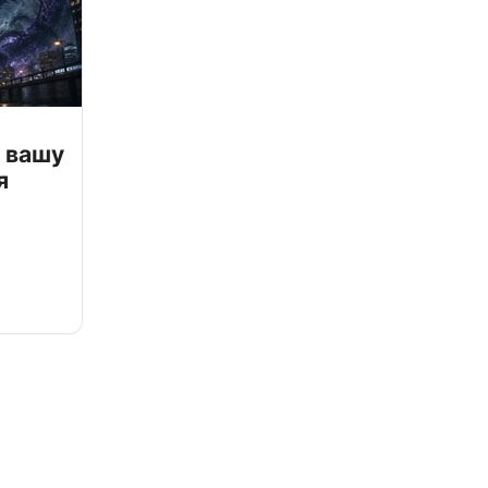
 вашу
я