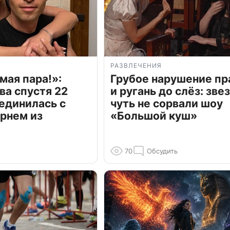
РАЗВЛЕЧЕНИЯ
мая пара!»:
Грубое нарушение пр
ва спустя 22
и ругань до слёз: зве
единилась с
чуть не сорвали шоу
рнем из
«Большой куш»
70
Обсудить