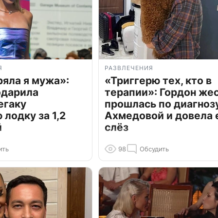
Я
РАЗВЛЕЧЕНИЯ
ряла я мужа»:
«Триггерю тех, кто в
одарила
терапии»: Гордон же
егаку
прошлась по диагноз
лодку за 1,2
Ахмедовой и довела 
й
слёз
ить
98
Обсудить