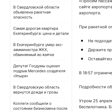
«Просим пассаж
сайте аэропорт
В Свердловской области
объявлена ракетная
аэропорта.
опасность
При ракетной о
Самая дорогая квартира
Екатеринбурга: цена и детали
Не подходи
В Екатеринбурге умер экс-
замминистра ЖКХ,
Держите пр
обвиняемый во взятке
Оставайтесь
Депутат Госдумы оценил
подрыв Mercedes создателя
В 18:57 огранич
«Упыря»
Подробности об
В Свердловскую область
вернутся дожди и грозы
Утром 25 апреля
Коллеги сообщили о
беспилотника. 
состоянии бизнесмена после