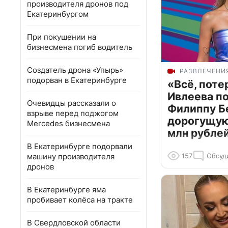
производителя дронов под
Екатеринбургом
При покушении на
бизнесмена погиб водитель
Создатель дрона «Упырь»
РАЗВЛЕЧЕНИ
подорван в Екатеринбурге
«Всё, поте
Ивлеева п
Очевидцы рассказали о
Филиппу Б
взрыве перед поджогом
дорогущую 
Mercedes бизнесмена
млн рубле
В Екатеринбурге подорвали
машину производителя
157
Обсуд
дронов
В Екатеринбурге яма
пробивает колёса на тракте
В Свердловской области