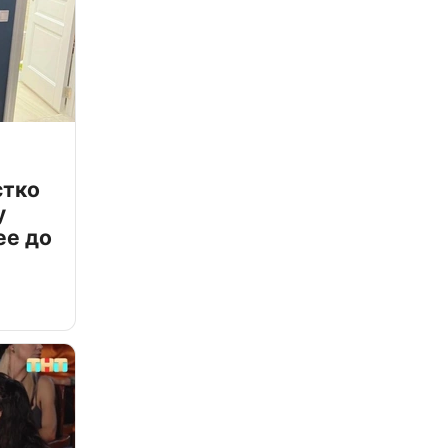
стко
у
ее до