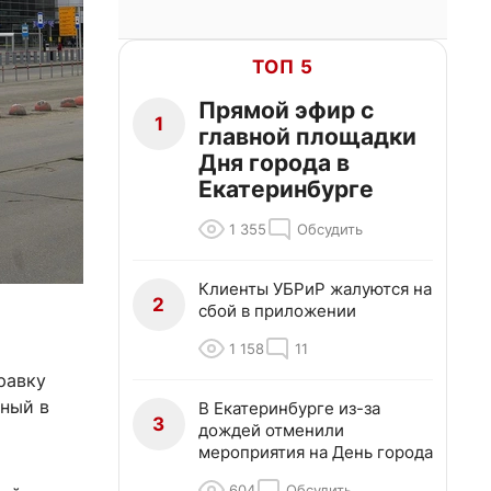
ТОП 5
Прямой эфир с
1
главной площадки
Дня города в
Екатеринбурге
1 355
Обсудить
Клиенты УБРиР жалуются на
2
сбой в приложении
1 158
11
равку
нный в
В Екатеринбурге из-за
3
дождей отменили
мероприятия на День города
604
Обсудить