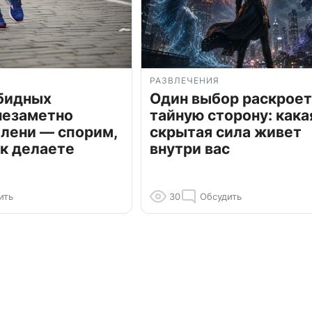
РАЗВЛЕЧЕНИЯ
обидных
Один выбор раскроет
незаметно
тайную сторону: кака
олени — спорим,
скрытая сила живет
к делаете
внутри вас
ить
30
Обсудить