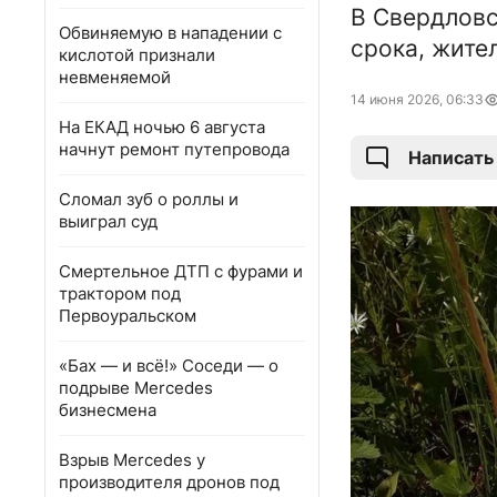
В Свердловс
Обвиняемую в нападении с
срока, жите
кислотой признали
невменяемой
14 июня 2026, 06:33
На ЕКАД ночью 6 августа
начнут ремонт путепровода
Написать
Сломал зуб о роллы и
выиграл суд
Смертельное ДТП с фурами и
трактором под
Первоуральском
«Бах — и всё!» Соседи — о
подрыве Mercedes
бизнесмена
Взрыв Mercedes у
производителя дронов под