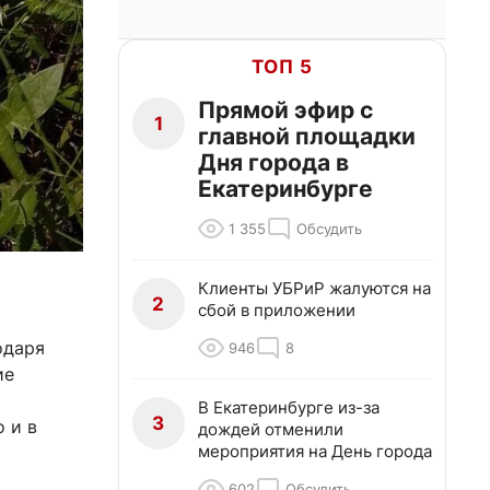
ТОП 5
Прямой эфир с
1
главной площадки
Дня города в
Екатеринбурге
1 355
Обсудить
Клиенты УБРиР жалуются на
2
сбой в приложении
одаря
946
8
ие
В Екатеринбурге из-за
3
 и в
дождей отменили
мероприятия на День города
602
Обсудить