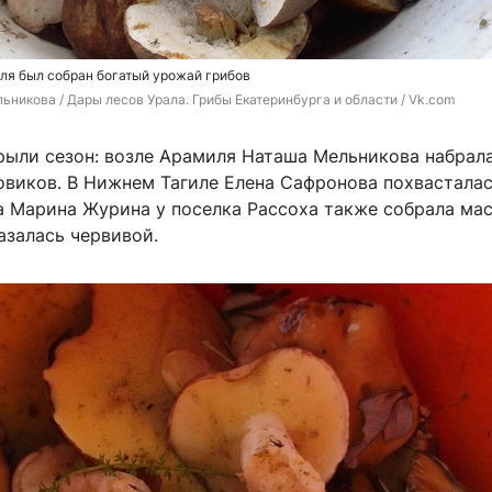
ля был собран богатый урожай грибов
ьникова / Дары лесов Урала. Грибы Екатеринбурга и области / Vk.com
рыли сезон: возле Арамиля Наташа Мельникова набрал
овиков. В Нижнем Тагиле Елена Сафронова похвастала
а Марина Журина у поселка Рассоха также собрала мас
азалась червивой.