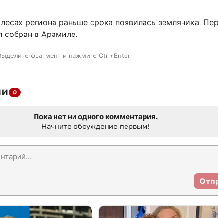
 лесах региона раньше срока появилась земляника. Пе
л собран в Арамиле.
Выделите фрагмент и нажмите Ctrl+Enter
ИИ
0
Пока нет ни одного комментария.
Начните обсуждение первым!
Отп