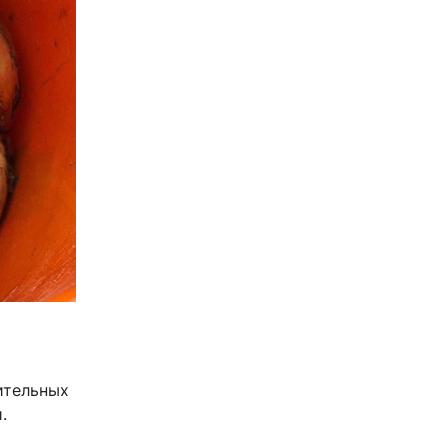
ительных
.