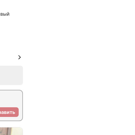
рвый
равить