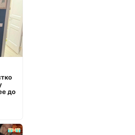
стко
у
ее до