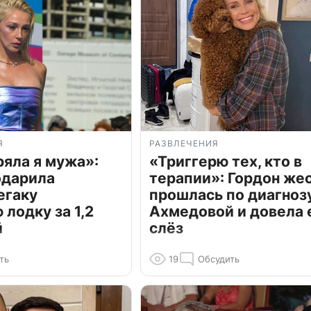
Я
РАЗВЛЕЧЕНИЯ
ряла я мужа»:
«Триггерю тех, кто в
одарила
терапии»: Гордон же
егаку
прошлась по диагноз
лодку за 1,2
Ахмедовой и довела 
й
слёз
ть
19
Обсудить