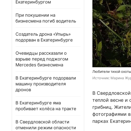
Екатеринбургом
При покушении на
бизнесмена погиб водитель
Создатель дрона «Упырь»
подорван в Екатеринбурге
Очевидцы рассказали о
взрыве перед поджогом
Mercedes бизнесмена
Любители тихой охоты
В Екатеринбурге подорвали
Источник: 
Марина Жури
машину производителя
дронов
В Свердловской
теплой весне и
В Екатеринбурге яма
грибниц. Жител
пробивает колёса на тракте
фотографиями в 
парках Екатерин
В Свердловской области
отменили режим опасности