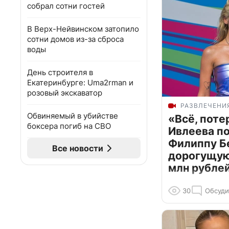
собрал сотни гостей
В Верх-Нейвинском затопило
сотни домов из-за сброса
воды
День строителя в
Екатеринбурге: Uma2rman и
розовый экскаватор
РАЗВЛЕЧЕНИ
Обвиняемый в убийстве
«Всё, поте
боксера погиб на СВО
Ивлеева п
Филиппу Б
Все новости
дорогущую 
млн рубле
30
Обсуди