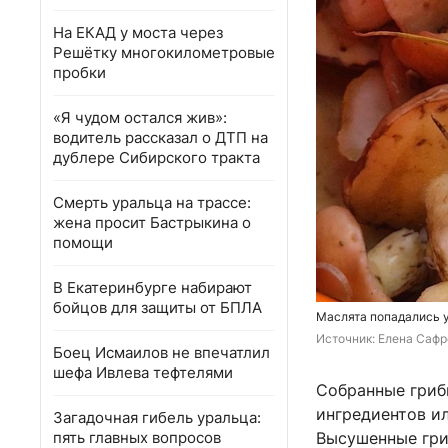
На ЕКАД у моста через
Решётку многокилометровые
пробки
«Я чудом остался жив»:
водитель рассказал о ДТП на
дублере Сибирского тракта
Смерть уральца на трассе:
жена просит Бастрыкина о
помощи
В Екатеринбурге набирают
бойцов для защиты от БПЛА
Маслята попадались 
Источник: 
Елена Сафро
Боец Исмаилов не впечатлил
шефа Ивлева тефтелями
Собранные гриб
ингредиентов ил
Загадочная гибель уральца:
пять главных вопросов
Высушенные гри