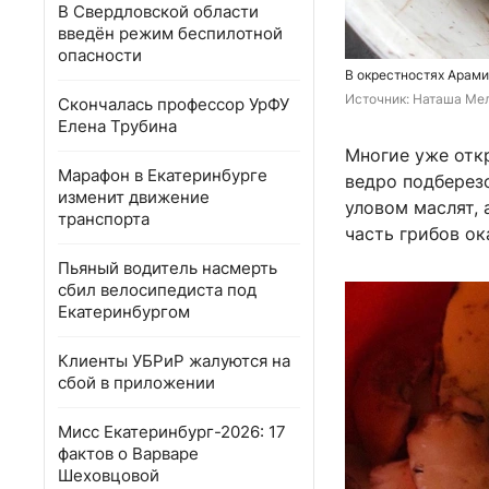
В Свердловской области
введён режим беспилотной
опасности
В окрестностях Арами
Источник: 
Наташа Мел
Скончалась профессор УрФУ
Елена Трубина
Многие уже отк
Марафон в Екатеринбурге
ведро подберез
изменит движение
уловом маслят, 
транспорта
часть грибов ок
Пьяный водитель насмерть
сбил велосипедиста под
Екатеринбургом
Клиенты УБРиР жалуются на
сбой в приложении
Мисс Екатеринбург-2026: 17
фактов о Варваре
Шеховцовой