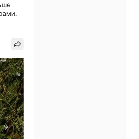
ьше
рами.