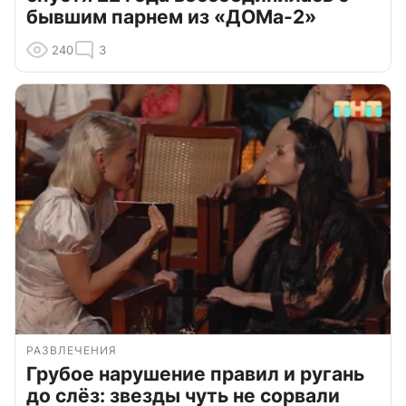
бывшим парнем из «ДОМа-2»
240
3
РАЗВЛЕЧЕНИЯ
Грубое нарушение правил и ругань
до слёз: звезды чуть не сорвали