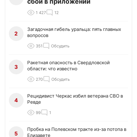
сбой в приложении
1 427
12
Загадочная гибель уральца: пять главных
2
вопросов
351
Обсудить
Ракетная опасность в Свердловской
3
области: что известно
270
Обсудить
Рецидивист Черкас избил ветерана СВО в
4
Ревде
99
1
Пробка на Полевском тракте из-за потопа в
5
Елизавете