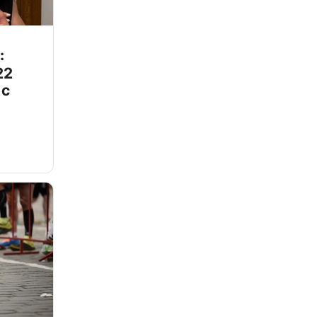
:
22
 с