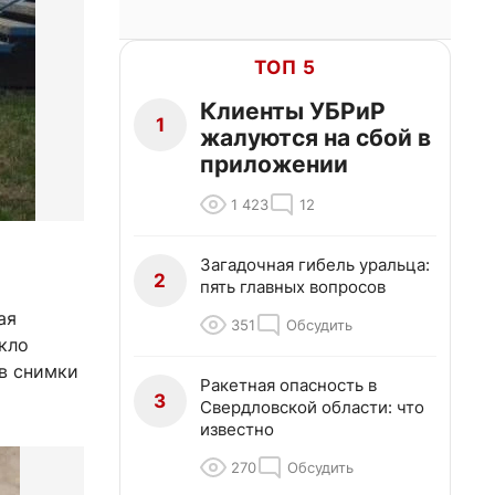
ТОП 5
Клиенты УБРиР
1
жалуются на сбой в
приложении
1 423
12
Загадочная гибель уральца:
2
пять главных вопросов
ая
351
Обсудить
кло
в снимки
Ракетная опасность в
3
Свердловской области: что
известно
270
Обсудить