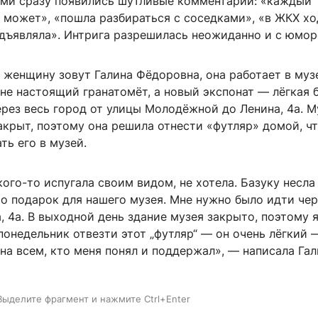
ми сразу появились шутливые комментарии: «каждый
может», «пошла разбираться с соседками», «в ЖКХ хо
дъявляла». Интрига разрешилась неожиданно и с юмор
 женщину зовут Галина Фёдоровна, она работает в муз
 не настоящий гранатомёт, а новый экспонат — лёгкая б
ерез весь город от улицы Молодёжной до Ленина, 4а. М
акрыт, поэтому она решила отнести «футляр» домой, ч
ть его в музей.
кого-то испугала своим видом, не хотела. Базуку несла
о подарок для нашего музея. Мне нужно было идти чер
, 4а. В выходной день здание музея закрыто, поэтому 
понедельник отвезти этот „футляр“ — он очень лёгкий 
на всем, кто меня понял и поддержал», — написала Га
Выделите фрагмент и нажмите Ctrl+Enter