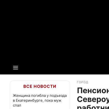
ГОРОД
ВСЕ НОВОСТИ
Пенсион
Женщина погибла у подъезда
Северо
в Екатеринбурге, пока муж
спал
работн