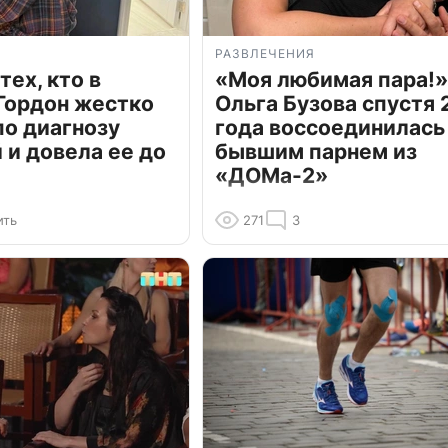
РАЗВЛЕЧЕНИЯ
тех, кто в
«Моя любимая пара!»
Гордон жестко
Ольга Бузова спустя 
по диагнозу
года воссоединилась
и довела ее до
бывшим парнем из
«ДОМа-2»
ить
271
3