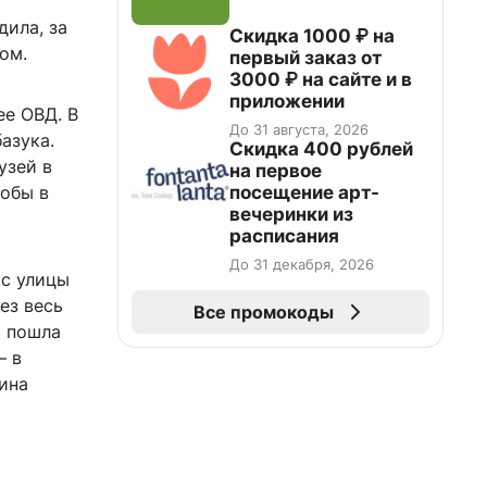
дила, за
Скидка 1000 ₽ на
ом.
первый заказ от
3000 ₽ на сайте и в
приложении
ее ОВД. В
До 31 августа, 2026
азука.
Cкидка 400 рублей
узей в
на первое
посещение арт-
тобы в
вечеринки из
расписания
До 31 декабря, 2026
 с улицы
ез весь
Все промокоды
я пошла
— в
лина