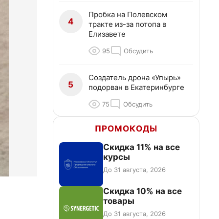
Пробка на Полевском
4
тракте из-за потопа в
Елизавете
95
Обсудить
Создатель дрона «Упырь»
5
подорван в Екатеринбурге
75
Обсудить
ПРОМОКОДЫ
Скидка 11% на все
курсы
До 31 августа, 2026
Скидка 10% на все
товары
До 31 августа, 2026