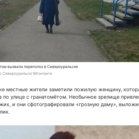
том вызвала переполох в Североуральске
 Североуральск/ ВКонтакте
ке местные жители заметили пожилую женщину, котор
а по улице с гранатомётом. Необычное зрелище привле
жих, и они сфотографировали «грозную даму», выложи
лик.