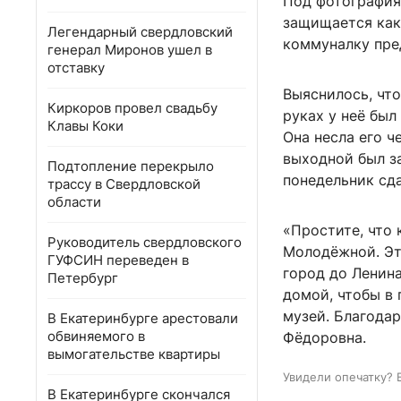
Под фотография
защищается как 
Легендарный свердловский
коммуналку пре
генерал Миронов ушел в
отставку
Выяснилось, что
Киркоров провел свадьбу
руках у неё был
Клавы Коки
Она несла его ч
выходной был з
Подтопление перекрыло
понедельник сда
трассу в Свердловской
области
«Простите, что 
Руководитель свердловского
Молодёжной. Эт
ГУФСИН переведен в
город до Ленина
Петербург
домой, чтобы в 
музей. Благодар
В Екатеринбурге арестовали
обвиняемого в
Фёдоровна.
вымогательстве квартиры
Увидели опечатку? 
В Екатеринбурге скончался