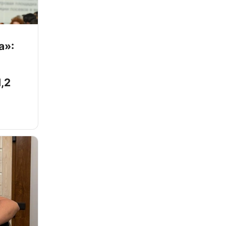
а»:
,2