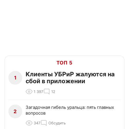
ТОП 5
Клиенты УБРиР жалуются на
1
сбой в приложении
1 397
12
Загадочная гибель уральца: пять главных
2
вопросов
347
Обсудить