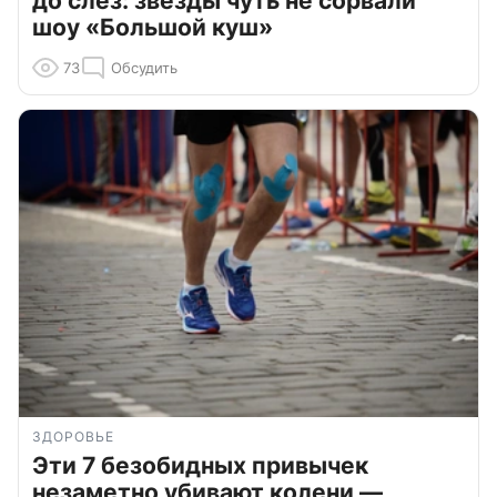
до слёз: звезды чуть не сорвали
шоу «Большой куш»
73
Обсудить
ЗДОРОВЬЕ
Эти 7 безобидных привычек
незаметно убивают колени —