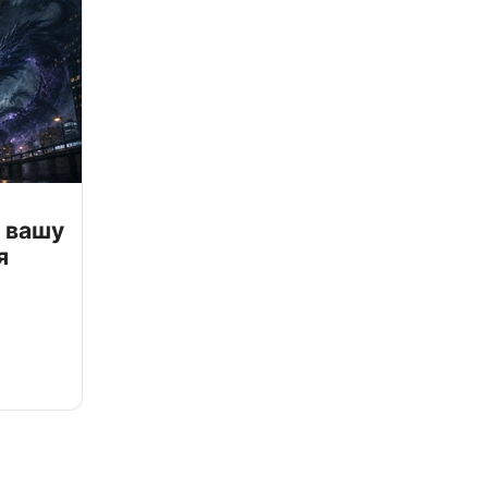
 вашу
я