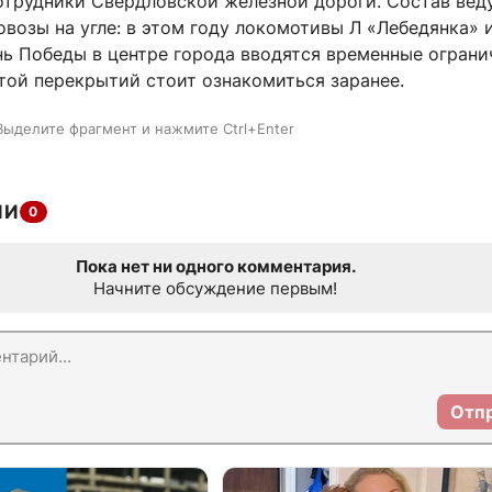
отрудники Свердловской железной дороги. Состав вед
возы на угле: в этом году локомотивы Л «Лебедянка» 
нь Победы в центре города вводятся временные ограни
той перекрытий стоит ознакомиться заранее.
Выделите фрагмент и нажмите Ctrl+Enter
ИИ
0
Пока нет ни одного комментария.
Начните обсуждение первым!
Отп