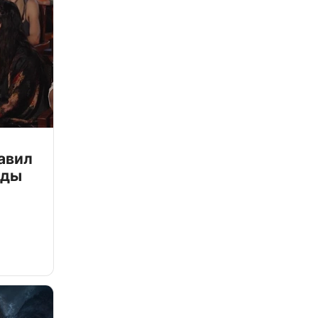
авил
зды