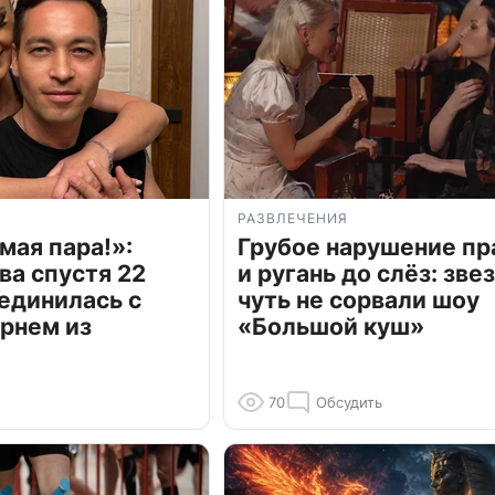
РАЗВЛЕЧЕНИЯ
мая пара!»:
Грубое нарушение пр
ва спустя 22
и ругань до слёз: зве
единилась с
чуть не сорвали шоу
рнем из
«Большой куш»
70
Обсудить