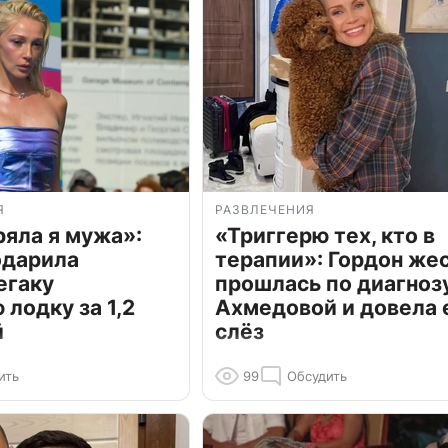
Я
РАЗВЛЕЧЕНИЯ
ряла я мужа»:
«Триггерю тех, кто в
одарила
терапии»: Гордон же
егаку
прошлась по диагноз
лодку за 1,2
Ахмедовой и довела 
й
слёз
ить
99
Обсудить