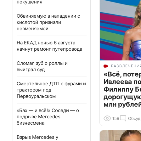
покушения
Обвиняемую в нападении с
кислотой признали
невменяемой
На ЕКАД ночью 6 августа
начнут ремонт путепровода
Сломал зуб о роллы и
РАЗВЛЕЧЕНИ
выиграл суд
«Всё, поте
Ивлеева п
Смертельное ДТП с фурами и
Филиппу Б
трактором под
дорогущую 
Первоуральском
млн рубле
«Бах — и всё!» Соседи — о
подрыве Mercedes
159
Обсуд
бизнесмена
Взрыв Mercedes у