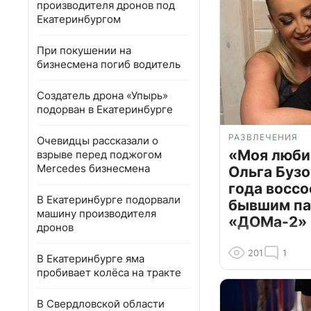
производителя дронов под
Екатеринбургом
При покушении на
бизнесмена погиб водитель
Создатель дрона «Упырь»
подорван в Екатеринбурге
РАЗВЛЕЧЕНИЯ
Очевидцы рассказали о
«Моя люби
взрыве перед поджогом
Mercedes бизнесмена
Ольга Бузо
года воссо
В Екатеринбурге подорвали
бывшим па
машину производителя
«ДОМа-2»
дронов
201
1
В Екатеринбурге яма
пробивает колёса на тракте
В Свердловской области