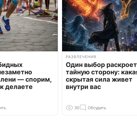
РАЗВЛЕЧЕНИЯ
обидных
Один выбор раскроет
незаметно
тайную сторону: кака
олени — спорим,
скрытая сила живет
к делаете
внутри вас
ить
30
Обсудить