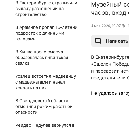
В Екатеринбурге ограничили
Музейный со
выдачу разрешений на
часов, вход
строительство
4 мая 2026, 10:07
В Арамиле пропал 16-летний
подросток с длинными
волосами
Написать
В Кушве после смерча
В Екатеринбург
образовалась гигантская
свалка
«Эшелон Победы
и перевозит ис
Уралец встретил медведицу
представители 
с медвежатами и начал
кричать на них
Не удалось загр
В Свердловской области
отменили режим ракетной
опасности
Рейдер Федулев вернулся в