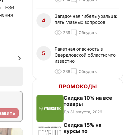
ут
и П-36
чения
Загадочная гибель уральца:
4
пять главных вопросов
239
Обсудить
Ракетная опасность в
5
Свердловской области: что
известно
238
Обсудить
ПРОМОКОДЫ
Скидка 10% на все
товары
До 31 августа, 2026
равить
Скидка 15% на
курсы по