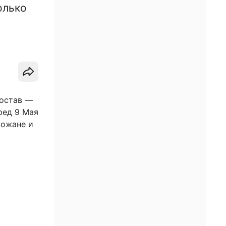
олько
состав —
ред 9 Мая
рожане и