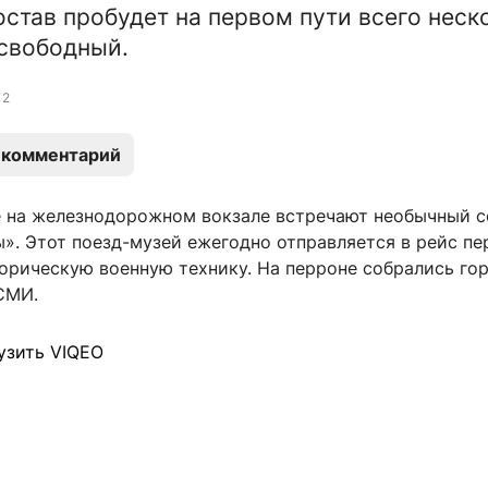
став пробудет на первом пути всего неск
 свободный.
12
 комментарий
е на железнодорожном вокзале встречают необычный 
». Этот поезд-музей ежегодно отправляется в рейс пе
торическую военную технику. На перроне собрались го
СМИ.
узить VIQEO