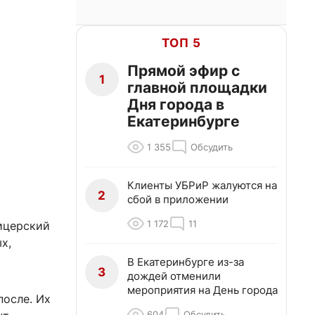
ТОП 5
Прямой эфир с
1
главной площадки
Дня города в
Екатеринбурге
1 355
Обсудить
Клиенты УБРиР жалуются на
2
сбой в приложении
1 172
11
фицерский
х,
В Екатеринбурге из-за
3
дождей отменили
мероприятия на День города
после. Их
604
Обсудить