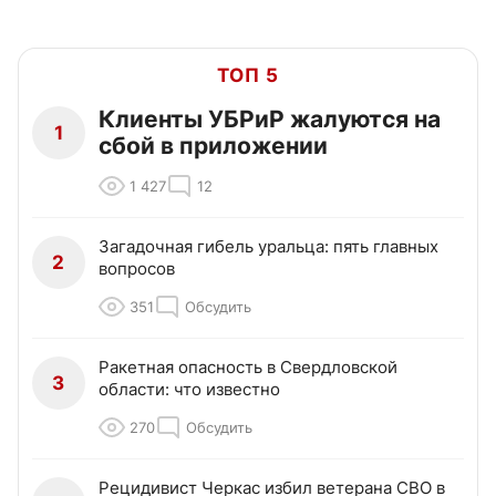
ТОП 5
Клиенты УБРиР жалуются на
1
сбой в приложении
1 427
12
Загадочная гибель уральца: пять главных
2
вопросов
351
Обсудить
Ракетная опасность в Свердловской
3
области: что известно
270
Обсудить
Рецидивист Черкас избил ветерана СВО в