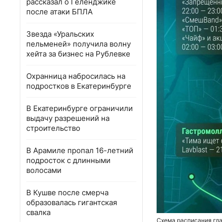
рассказал о Геленджике
после атаки БПЛА
Звезда «Уральских
пельменей» получила волну
хейта за бизнес на Рублевке
Охранница набросилась на
подростков в Екатеринбурге
В Екатеринбурге ограничили
выдачу разрешений на
строительство
В Арамиле пропал 16-летний
подросток с длинными
волосами
В Кушве после смерча
образовалась гигантская
свалка
Схема расписания гл