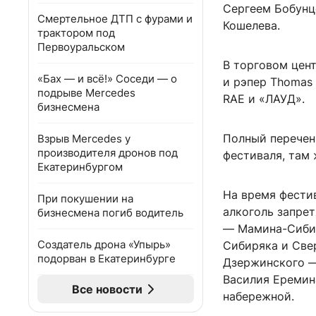
Сергеем Бобунц
Смертельное ДТП с фурами и
Кошелева.
трактором под
Первоуральском
В торговом цент
«Бах — и всё!» Соседи — о
и рэпер Thomas
подрыве Mercedes
RAE и «ЛАУД».
бизнесмена
Полный перечен
Взрыв Mercedes у
производителя дронов под
фестиваля, там 
Екатеринбургом
На время фестив
При покушении на
алкоголь запре
бизнесмена погиб водитель
— Мамина-Сибир
Создатель дрона «Упырь»
Сибиряка и Свер
подорван в Екатеринбурге
Дзержинского —
Василия Ереми
Все новости
набережной.