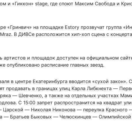
ом и «Гиккон» stage, где споют Максим Свобода и Кри
ре «Гринвич» на площадке Estory прозвучат группа «И
 Mraz. В ДИВСе расположится хип-хоп сцена с концерт
ь артистов и площадок доступен на официальном сайт
же опубликовано расписание главных звезд.
аля в центре Екатеринбурга вводится «сухой закон». С
тят продавать в границах улиц Карла Либкнехта — Пер
яка — Шевченко, а также на отдельных участках Мам
длова. С 15:00 запрет распространится на квадрат ул
 Царской — Николая Никонова — переулка Красного 
на — Братьев Быковых — Челюскинцев — Олимпийской