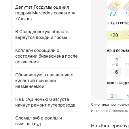
Депутат Госдумы оценил
подрыв Mercedes создателя
«Упыря»
В Свердловскую область
вернутся дожди и грозы
Коллеги сообщили о
состоянии бизнесмена после
покушения
Обвиняемую в нападении с
кислотой признали
невменяемой
На ЕКАД ночью 6 августа
начнут ремонт путепровода
Синоптики прогнозир
Источник: 
Gismeteo.ru
Сломал зуб о роллы и
выиграл суд
На «Екатеринбур