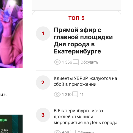
ТОП 5
Прямой эфир с
1
главной площадки
Дня города в
Екатеринбурге
1 356
Обсудить
Клиенты УБРиР жалуются на
2
сбой в приложении
и».
1 210
11
В Екатеринбурге из-за
3
дождей отменили
мероприятия на День города
606
Обсудить