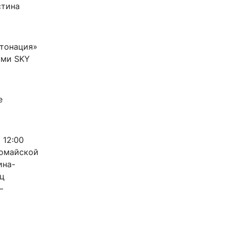
стина
нтонация»
ами SKY
е
 12:00
вомайской
ина-
иц
—