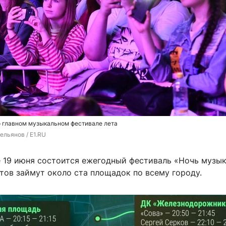
 о главном музыкальном фестивале лета
ельянов / E1.RU
е 19 июня состоится ежегодный фестиваль «Ночь музык
тов займут около ста площадок по всему городу.