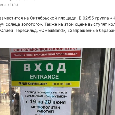
гин / E1.RU
азместится на Октябрьской площади. В 02:55 группа «
уч солнца золотого». Также на этой сцене выступят ко
лией Пересильд, «СмешBand», «Запрещенные бараба