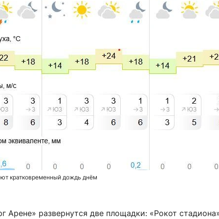
уют кратковременный дождь днём
г Арене» развернутся две площадки: «Рокот стадиона»