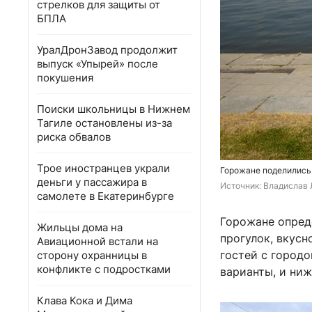
стрелков для защиты от
БПЛА
УралДронЗавод продолжит
выпуск «Упырей» после
покушения
Поиски школьницы в Нижнем
Тагиле остановлены из-за
риска обвалов
Трое иностранцев украли
Горожане поделились
деньги у пассажира в
Источник: 
Владислав 
самолете в Екатеринбурге
Горожане опреде
Жильцы дома на
прогулок, вкусн
Авиационной встали на
гостей с городо
сторону охранницы в
конфликте с подростками
варианты, и ниж
Клава Кока и Дима