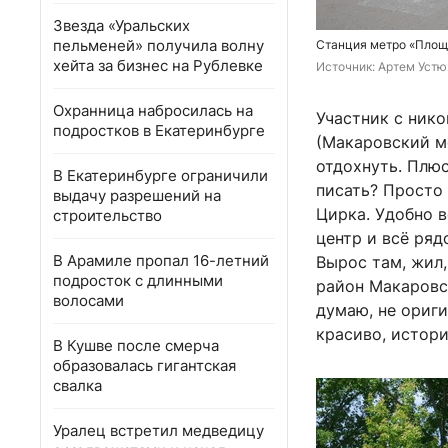
Звезда «Уральских
пельменей» получила волну
Станция метро «Площ
хейта за бизнес на Рублевке
Источник: 
Артем Устю
Охранница набросилась на
Участник с ник
подростков в Екатеринбурге
(Макаровский мо
отдохнуть. Плюс
В Екатеринбурге ограничили
писать? Просто 
выдачу разрешений на
Цирка. Удобно в
строительство
центр и всё ряд
В Арамиле пропал 16-летний
Вырос там, жил,
подросток с длинными
район Макаровск
волосами
думаю, не ориги
красиво, истори
В Кушве после смерча
образовалась гигантская
свалка
Уралец встретил медведицу