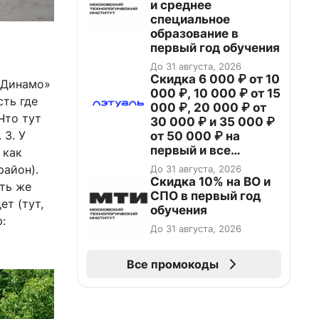
и среднее
специальное
образование в
первый год обучения
До 31 августа, 2026
Скидка 6 000 ₽ от 10
«Динамо»
000 ₽, 10 000 ₽ от 15
сть где
000 ₽, 20 000 ₽ от
Что тут
30 000 ₽ и 35 000 ₽
 3. У
от 50 000 ₽ на
первый и все
 как
повторные заказы по
район).
До 31 августа, 2026
промокоду НАБЕРИ
Скидка 10% на ВО и
ять же
СПО в первый год
ет (тут,
обучения
:
До 31 августа, 2026
Все промокоды