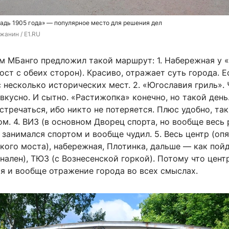
адь 1905 года» — популярное место для решения дел
жанин / E1.RU
ом МБанго предложил такой маршрут: 1. Набережная у 
ст с обеих сторон). Красиво, отражает суть города. Е
 несколько исторических мест. 2. «Югославия гриль». 
вкусно. И сытно. «Растижопка» конечно, но такой день.
стречаться, ибо никто не потеряется. Плюс удобно, так
ом. 4. ВИЗ (в основном Дворец спорта, но вообще весь 
 занимался спортом и вообще чудил. 5. Весь центр (оп
ого моста), набережная, Плотинка, дальше — как пойд
нален), ТЮЗ (с Вознесенской горкой). Потому что центр
я и вообще отражение города во всех смыслах.