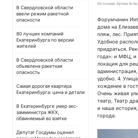
Источник: 
Артем Устю
В Свердловской области
ввели режим ракетной
Форумчанин Инта
опасности
дома на Елизаве
80 лучших компаний
пляж, лес. Прия
Екатеринбурга по версии
Удобное располо
жителей
придраться. Рек
года»: и МФЦ, и
В Свердловской области
локация для ре
объявлена ракетная
администрация,
опасность
удобно. 4. Улиц
хождение в гост
Самая дорогая квартира
Екатеринбурга: цена и детали
Очень живая ули
театр, Театр др
В Екатеринбурге умер экс-
и наша история,
замминистра ЖКХ,
города.
обвиняемый во взятке
Депутат Госдумы оценил