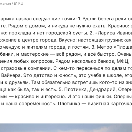
жанин / E1.RU
рика назвал следующие точки: 1. Вдоль берега реки о
те. Рядом с домом, и никуда не нужно ехать. Красиво: 
тно: прохлада и нет городской суеты. 2. «Лариса Ивано
жение в центре города. Вкусно: настоящая грузинская 
омендую и жителям города, и гостям. 3. Метро «Площ
 банки, и мастерские — всё рядом, и всё быстро. Очень
шения любых вопросов. Рядом несколько банков, МФЦ,
 страховые компании. С кем-то пересечься по делам т
а Вайнера. Это детство и юность, это учеба в школе, эт
и к друзьям. Там обязательно встретишь кого-то из з
ца как была, так и есть. 5. Плотинка, Дендрарий, Опер
амы — красиво и интересно. И это наши фишки. Оперн
 и наша современность. Плотинка — визитная карточк