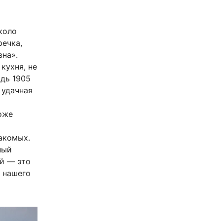
коло
речка,
вна».
кухня, не
адь 1905
 удачная
оже
о
накомых.
ный
ый — это
а нашего