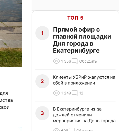
ТОП 5
Прямой эфир с
1
главной площадки
Дня города в
Екатеринбурге
1 356
Обсудить
Клиенты УБРиР жалуются на
2
сбой в приложении
 для
1 249
12
омства
свои
В Екатеринбурге из-за
3
дождей отменили
мероприятия на День города
606
Обсудить