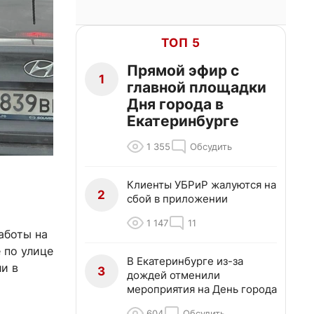
ТОП 5
Прямой эфир с
1
главной площадки
Дня города в
Екатеринбурге
1 355
Обсудить
Клиенты УБРиР жалуются на
2
сбой в приложении
1 147
11
аботы на
 по улице
В Екатеринбурге из-за
и в
3
дождей отменили
мероприятия на День города
604
Обсудить