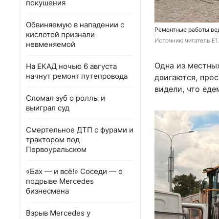
покушения
Обвиняемую в нападении с
Ремонтные работы вед
кислотой признали
Источник: 
читатель E1
невменяемой
Одна из местны
На ЕКАД ночью 6 августа
начнут ремонт путепровода
двигаются, прос
видели, что еде
Сломал зуб о роллы и
выиграл суд
Смертельное ДТП с фурами и
трактором под
Первоуральском
«Бах — и всё!» Соседи — о
подрыве Mercedes
бизнесмена
Взрыв Mercedes у