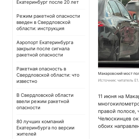
Екатеринбург после 20 лет
Режим ракетной опасности
введен в Свердловской
области: инструкция
Аэропорт Екатеринбурга
закрыли после сигнала
ракетной опасности
Ракетная опасность в
Макаровский мост по
Свердловской области: что
Источник: 
читатель E1
известно
В Свердловской области
11 июня на Мака
ввели режим ракетной
многокилометро
опасности
правой полосе, 
Челюскинцев ок
80 лучших компаний
обоих направлен
Екатеринбурга по версии
жителей