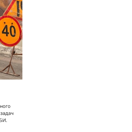
ьного
 задач
БИ.