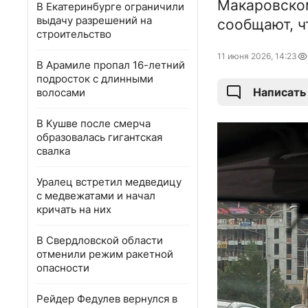
Макаровском
В Екатеринбурге ограничили
выдачу разрешений на
сообщают, ч
строительство
11 июня 2026, 14:23
В Арамиле пропал 16-летний
подросток с длинными
Написать
волосами
В Кушве после смерча
образовалась гигантская
свалка
Уралец встретил медведицу
с медвежатами и начал
кричать на них
В Свердловской области
отменили режим ракетной
опасности
Рейдер Федулев вернулся в