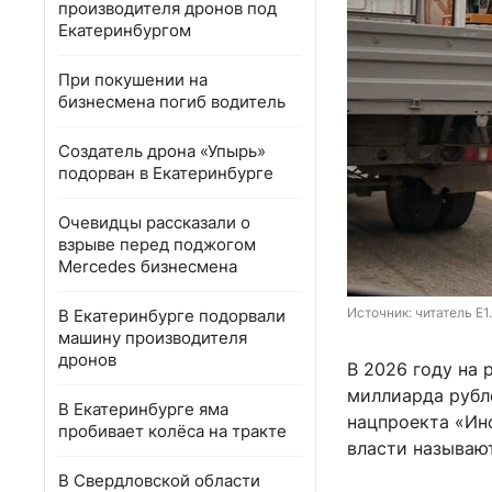
производителя дронов под
Екатеринбургом
При покушении на
бизнесмена погиб водитель
Создатель дрона «Упырь»
подорван в Екатеринбурге
Очевидцы рассказали о
взрыве перед поджогом
Mercedes бизнесмена
Источник: 
читатель E1
В Екатеринбурге подорвали
машину производителя
дронов
В 2026 году на 
миллиарда рубле
В Екатеринбурге яма
нацпроекта «Ин
пробивает колёса на тракте
власти называю
В Свердловской области