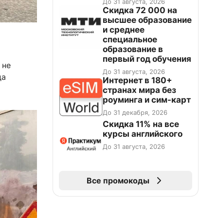
До 31 августа, 2026
промокоду НАБЕРИ
Скидка 72 000 на
высшее образование
и среднее
специальное
образование в
первый год обучения
 не
До 31 августа, 2026
да
Интернет в 180+
странах мира без
роуминга и сим-карт
До 31 декабря, 2026
Скидка 11% на все
курсы английского
До 31 августа, 2026
Все промокоды