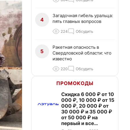
Загадочная гибель уральца:
4
пять главных вопросов
224
Обсудить
Ракетная опасность в
5
Свердловской области: что
известно
220
Обсудить
ПРОМОКОДЫ
Скидка 6 000 ₽ от 10
000 ₽, 10 000 ₽ от 15
000 ₽, 20 000 ₽ от
30 000 ₽ и 35 000 ₽
от 50 000 ₽ на
первый и все
повторные заказы по