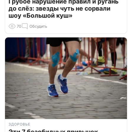
Грубое нарушение правил и ругань
до слёз: звезды чуть не сорвали
шоу «Большой куш»
70
Обсудить
ЗДОРОВЬЕ
Эти 7 безобидных привычек