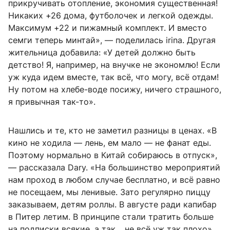
прикручивать отопление, экономия существенная!
Никаких +26 дома, футболочек и легкой одежды.
Максимум +22 и пижамный комплект. И вместо
семги теперь минтай», — поделилась irina. Другая
жительница добавила: «У детей должно быть
детство! Я, например, на внучке не экономлю! Если
уж куда идем вместе, так всё, что могу, всё отдам!
Ну потом на хлебе-воде посижу, ничего страшного,
я привычная так-то».
Нашлись и те, кто не заметил разницы в ценах. «В
кино не ходила — лень, ем мало — не фанат еды.
Поэтому нормально в Китай собираюсь в отпуск»,
— рассказала Dary. «На большинство мероприятий
нам проход в любом случае бесплатно, и всё равно
не посещаем, мы ленивые. Зато регулярно пиццу
заказываем, детям роллы. В августе ради капибар
в Питер летим. В принципе стали тратить больше
на подписки всякие, а так… не всё уж так плохо»,