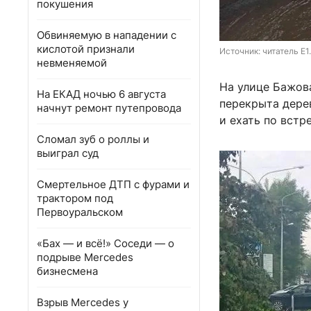
покушения
Обвиняемую в нападении с
кислотой признали
Источник: 
читатель E1
невменяемой
На улице Бажов
На ЕКАД ночью 6 августа
перекрыта дере
начнут ремонт путепровода
и ехать по встр
Сломал зуб о роллы и
выиграл суд
Смертельное ДТП с фурами и
трактором под
Первоуральском
«Бах — и всё!» Соседи — о
подрыве Mercedes
бизнесмена
Взрыв Mercedes у