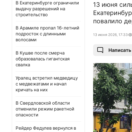
В Екатеринбурге ограничили
13 июня сил
выдачу разрешений на
Екатеринбур
строительство
повалило де
В Арамиле пропал 16-летний
подросток с длинными
13 июня 2026, 17:33
волосами
Написать
В Кушве после смерча
образовалась гигантская
свалка
Уралец встретил медведицу
с медвежатами и начал
кричать на них
В Свердловской области
отменили режим ракетной
опасности
Рейдер Федулев вернулся в