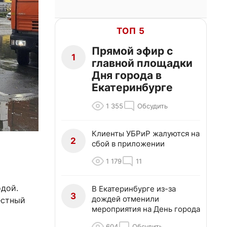
ТОП 5
Прямой эфир с
1
главной площадки
Дня города в
Екатеринбурге
1 355
Обсудить
Клиенты УБРиР жалуются на
2
сбой в приложении
1 179
11
одой.
В Екатеринбурге из-за
3
дождей отменили
естный
мероприятия на День города
604
Обсудить