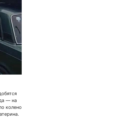
добятся
да — на
по колено
атерина.