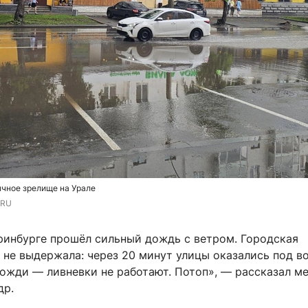
ычное зрелище на Урале
.RU
еринбурге прошёл сильный дождь с ветром. Городская
не выдержала: через 20 минут улицы оказались под в
дожди — ливневки не работают. Потоп», — рассказал м
др.