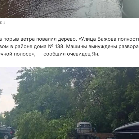
.RU
а порыв ветра повалил дерево. «Улица Бажова полнос
вом в районе дома № 138. Машины вынуждены развора
ечной полосе», — сообщил очевидец Ян.