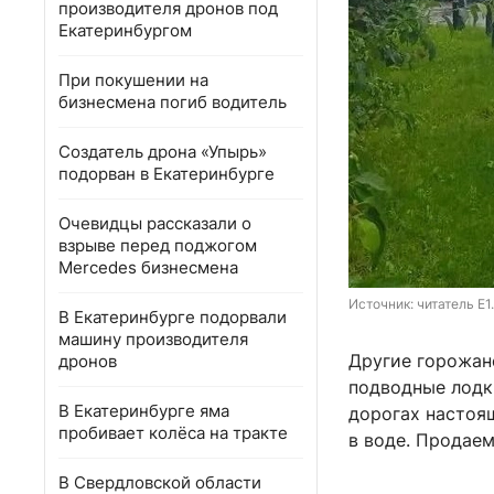
производителя дронов под
Екатеринбургом
При покушении на
бизнесмена погиб водитель
Создатель дрона «Упырь»
подорван в Екатеринбурге
Очевидцы рассказали о
взрыве перед поджогом
Mercedes бизнесмена
Источник: 
читатель E1
В Екатеринбурге подорвали
машину производителя
Другие горожане
дронов
подводные лодки
В Екатеринбурге яма
дорогах настоя
пробивает колёса на тракте
в воде. Продае
В Свердловской области