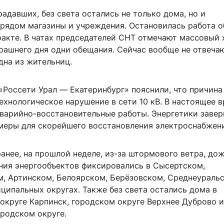
адавших, без света остались не только дома, но и
рядом магазины и учреждения. Остановилась работа о
ракте. В чатах председателей СНТ отмечают массовый 
ерашнего дня одни обещания. Сейчас вообще не отвеча
дна из жительниц.
«Россети Урал — Екатеринбург» пояснили, что причина
хнологическое нарушение в сети 10 кВ. В настоящее в
аварийно-восстановительные работы. Энергетики завер
меры для скорейшего восстановления электроснабжени
анее, на прошлой неделе, из-за штормового ветра, до
ния энергообъектов фиксировались в Сысертском,
, Артинском, Белоярском, Берёзовском, Среднеураль
ципальных округах. Также без света остались дома в
округе Карпинск, городском округе Верхнее Дуброво и
родском округе.