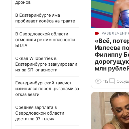
дронов
В Екатеринбурге яма
пробивает колёса на тракте
В Свердловской области
РАЗВЛЕЧЕНИ
отменили режим опасности
«Всё, поте
БПЛА
Ивлеева п
Филиппу Б
Склад Wildberries в
дорогущую 
Екатеринбурге эвакуировали
млн рубле
из-за БП-опасности
112
Обсуд
Екатеринбургский таксист
извинился перед цыганами за
отказ везти
Средняя зарплата в
Свердловской области
достигла 97 тысяч