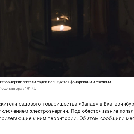
ектроэнергии жители садов пользуются фонариками и свечами
Подопригора / 161.RU
 жители садового товарищества «Запад» в Екатеринбур
отключением электроэнергии. Под обесточивание попал
 прилегающие к ним территории. Об этом сообщили ме