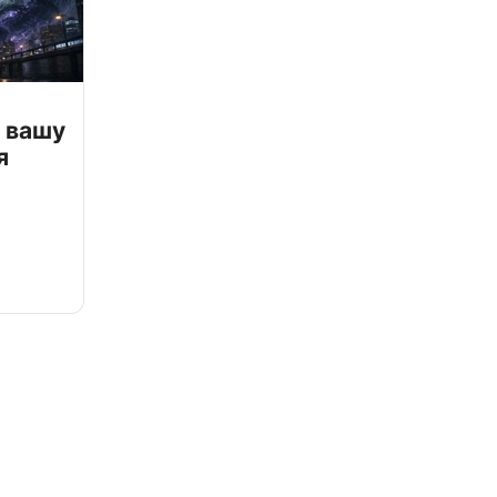
 вашу
я