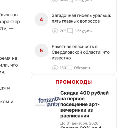
бъектов
Загадочная гибель уральца:
4
пять главных вопросов
характер
ют», —
205
Обсудить
Ракетная опасность в
5
Свердловской области: что
известно
ремя на
или, что
180
Обсудить
я.
ПРОМОКОДЫ
ждя и
Cкидка 400 рублей
на первое
ском и
посещение арт-
вечеринки из
расписания
До 31 декабря, 2026