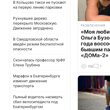
В Кольцово такси не пускают
на первую линию парковки
Рухнувшее дерево
перекрыло Московскую.
РАЗВЛЕЧЕНИЯ
Движение затруднено
«Моя люби
Ольга Бузо
В Свердловской области
года воссо
введён режим беспилотной
бывшим па
опасности
«ДОМа-2»
Скончалась профессор УрФУ
Елена Трубина
158
1
Марафон в Екатеринбурге
изменит движение
транспорта
Пьяный водитель насмерть
сбил велосипедиста под
Екатеринбургом