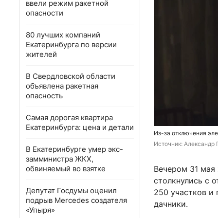
ввели режим ракетной
опасности
80 лучших компаний
Екатеринбурга по версии
жителей
В Свердловской области
объявлена ракетная
опасность
Самая дорогая квартира
Екатеринбурга: цена и детали
Из-за отключения эл
Источник: 
Александр 
В Екатеринбурге умер экс-
замминистра ЖКХ,
обвиняемый во взятке
Вечером 31 мая
столкнулись с 
Депутат Госдумы оценил
250 участков и
подрыв Mercedes создателя
дачники.
«Упыря»