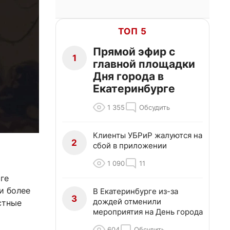
ТОП 5
Прямой эфир с
1
главной площадки
Дня города в
Екатеринбурге
1 355
Обсудить
Клиенты УБРиР жалуются на
2
сбой в приложении
1 090
11
ге
и более
В Екатеринбурге из-за
3
дождей отменили
стные
мероприятия на День города
604
Обсудить