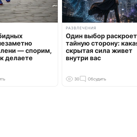
РАЗВЛЕЧЕНИЯ
обидных
Один выбор раскроет
незаметно
тайную сторону: кака
олени — спорим,
скрытая сила живет
к делаете
внутри вас
ить
30
Обсудить