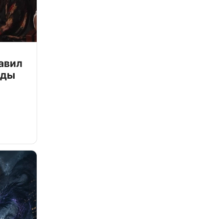
авил
зды