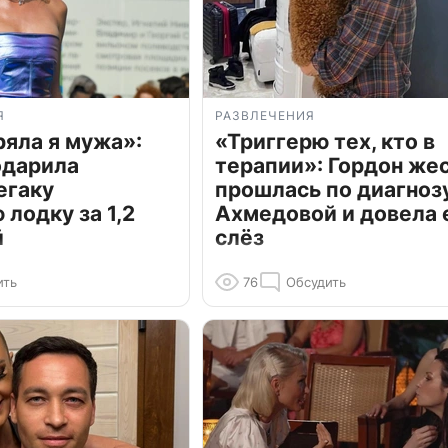
Я
РАЗВЛЕЧЕНИЯ
ряла я мужа»:
«Триггерю тех, кто в
одарила
терапии»: Гордон же
егаку
прошлась по диагноз
лодку за 1,2
Ахмедовой и довела 
й
слёз
ить
76
Обсудить