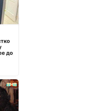
стко
у
ее до