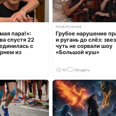
РАЗВЛЕЧЕНИЯ
мая пара!»:
Грубое нарушение пр
ва спустя 22
и ругань до слёз: зве
единилась с
чуть не сорвали шоу
рнем из
«Большой куш»
67
Обсудить