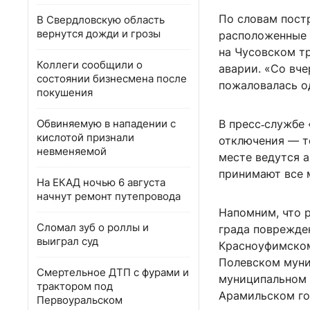
По словам постр
В Свердловскую область
вернутся дожди и грозы
расположенные 
на Чусовском т
Коллеги сообщили о
аварии. «Со вч
состоянии бизнесмена после
пожаловалась о
покушения
Обвиняемую в нападении с
В пресс‑службе 
кислотой признали
отключения — те
невменяемой
месте ведутся 
принимают все 
На ЕКАД ночью 6 августа
начнут ремонт путепровода
Напомним, что р
Сломал зуб о роллы и
града поврежде
выиграл суд
Красноуфимском
Полевском муни
Смертельное ДТП с фурами и
муниципальном 
трактором под
Арамильском го
Первоуральском