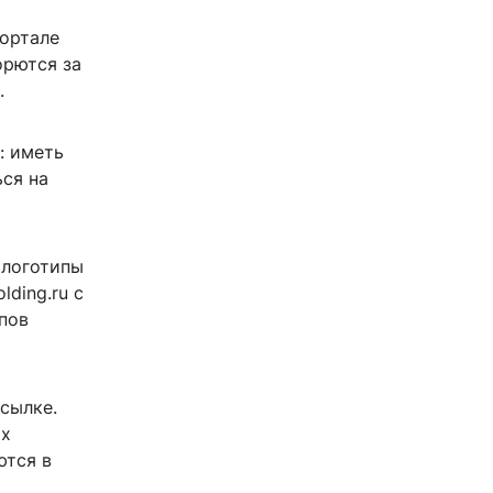
портале
орются за
.
: иметь
ься на
 логотипы
lding.ru с
пов
сылке.
ых
ются в