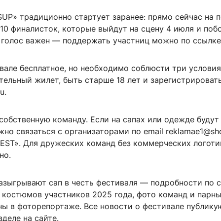
SUP» традиционно стартует заранее: прямо сейчас на 
10 финалисток, которые выйдут на сцену 4 июля и поб
 голос важен — поддержать участниц можно по ссылке
вале бесплатное, но необходимо соблюсти три условия
тельный жилет, быть старше 18 лет и зарегистрироват
u.
собственную команду. Если на сапах или одежде будут
жно связаться с организаторами по email reklamae1@sho
FEST». Для дружеских команд без коммерческих логоти
но.
азыгрывают сап в честь фестиваля — подробности по с
 костюмов участников 2025 года, фото команд и парн
ны в фоторепортаже. Все новости о фестивале публику
деле на сайте.