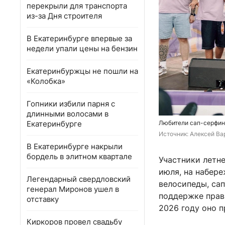
перекрыли для транспорта
из-за Дня строителя
В Екатеринбурге впервые за
недели упали цены на бензин
Екатеринбуржцы не пошли на
«Колобка»
Гопники избили парня с
длинными волосами в
Екатеринбурге
Любители сап-серфинг
Источник: 
Алексей Вар
В Екатеринбурге накрыли
бордель в элитном квартале
Участники летне
июля, на набере
Легендарный свердловский
велосипеды, са
генерал Миронов ушел в
поддержке прав
отставку
2026 году оно п
Киркоров провел свадьбу