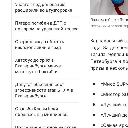
Участок под реновацию
расширили во Втузгородке
Поездка в Санкт-Пете
Пятеро погибли в ДТП с
Источник: 
Алексей Вар
пожаром на уральской трассе
Карнавальный за
Свердловскую область
накроют ливни и град
года. За две не
Тагила, Челябин
Автобус до УрФУ в
Петербурга и др
Екатеринбурге меняет
призы в нескол
маршрут с 1 октября
«Мисс SUP»
Депутат объяснил рост
агрессивности атак БПЛА в
«Мистер SU
Екатеринбурге
«Лучший ко
Свадьба Клавы Коки
обошлась в 5 миллионов
«Лучший де
«Самая ярк
После атаки дронов на склад