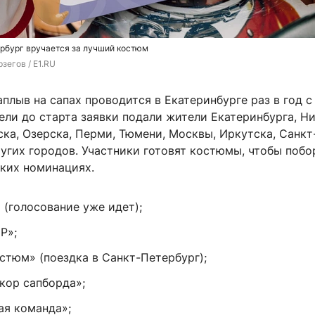
рбург вручается за лучший костюм
зегов / E1.RU
плыв на сапах проводится в Екатеринбурге раз в год с
дели до старта заявки подали жители Екатеринбурга, Н
ска, Озерска, Перми, Тюмени, Москвы, Иркутска, Санкт
угих городов. Участники готовят костюмы, чтобы побо
ьких номинациях.
 (голосование уже идет);
P»;
стюм» (поездка в Санкт-Петербург);
кор сапборда»;
ая команда»;