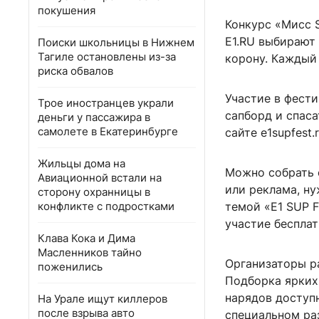
покушения
Конкурс «Мисс 
E1.RU выбирают 
Поиски школьницы в Нижнем
Тагиле остановлены из-за
корону. Каждый
риска обвалов
Участие в фести
Трое иностранцев украли
сапборд и спаса
деньги у пассажира в
самолете в Екатеринбурге
сайте e1supfest.r
Жильцы дома на
Можно собрать 
Авиационной встали на
или реклама, ну
сторону охранницы в
конфликте с подростками
темой «E1 SUP 
участие бесплат
Клава Кока и Дима
Масленников тайно
Организаторы р
поженились
Подборка ярких
нарядов доступ
На Урале ищут киллеров
после взрыва авто
специальном раз