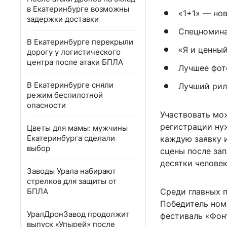
в Екатеринбурге возможны
«1+1» — но
задержки доставки
Спецномина
В Екатеринбурге перекрыли
«Я и ценны
дорогу у логистического
центра после атаки БПЛА
Лучшее фот
В Екатеринбурге сняли
Лучший рил
режим беспилотной
опасности
Участвовать мо
регистрации ну
Цветы для мамы: мужчины
Екатеринбурга сделали
каждую заявку 
выбор
сцены после зап
десятки человек
Заводы Урала набирают
стрелков для защиты от
БПЛА
Среди главных п
Победитель ном
УралДронЗавод продолжит
фестиваль «Фон
выпуск «Упырей» после