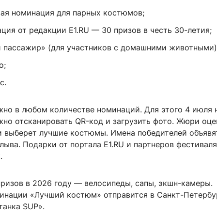
вая номинация для парных костюмов;
ция от редакции E1.RU — 30 призов в честь 30-летия;
й пассажир» (для участников с домашними животными)
о;
с.
жно в любом количестве номинаций. Для этого 4 июля 
жно отсканировать QR-код и загрузить фото. Жюри оце
и выберет лучшие костюмы. Имена победителей объявя
лыва. Подарки от портала E1.RU и партнеров фестиваля
.
ризов в 2026 году — велосипеды, сапы, экшн-камеры.
инации «Лучший костюм» отправится в Санкт-Петербу
танка SUP».