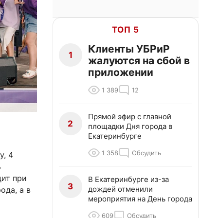
ТОП 5
Клиенты УБРиР
1
жалуются на сбой в
приложении
1 389
12
Прямой эфир с главной
2
площадки Дня города в
Екатеринбурге
1 358
Обсудить
у, 4
ь
дит при
В Екатеринбурге из-за
3
дождей отменили
ода, а в
мероприятия на День города
609
Обсудить