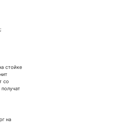
;
на стойке
нит
т со
 получат
рг на