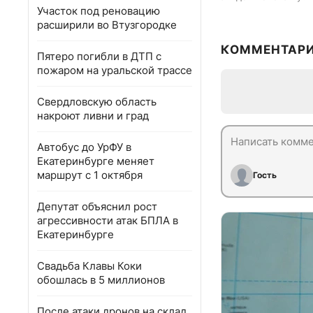
Участок под реновацию
расширили во Втузгородке
КОММЕНТАР
Пятеро погибли в ДТП с
пожаром на уральской трассе
Свердловскую область
накроют ливни и град
Автобус до УрФУ в
Екатеринбурге меняет
маршрут с 1 октября
Гость
Депутат объяснил рост
агрессивности атак БПЛА в
Екатеринбурге
Свадьба Клавы Коки
обошлась в 5 миллионов
После атаки дронов на склад