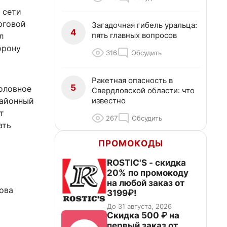
 сети
рговой
Загадочная гибель уральца:
4
пять главных вопросов
л
орону
316
Обсудить
Ракетная опасность в
5
головное
Свердловской области: что
известно
районный
т
267
Обсудить
ать
ПРОМОКОДЫ
ROSTIC'S - скидка
20% по промокоду
на любой заказ от
ова
3199₽!
До 31 августа, 2026
Скидка 500 ₽ на
первый заказ от