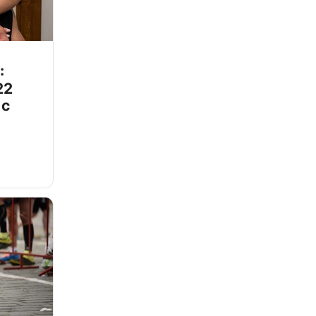
:
22
 с