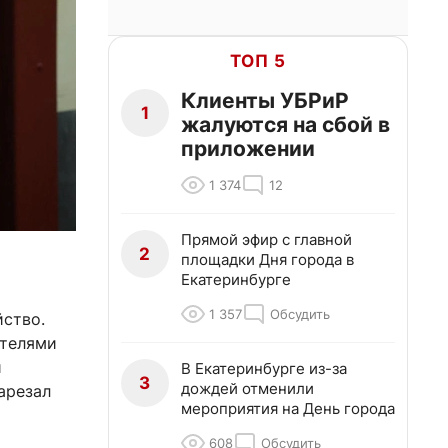
ТОП 5
Клиенты УБРиР
1
жалуются на сбой в
приложении
1 374
12
Прямой эфир с главной
2
площадки Дня города в
Екатеринбурге
1 357
Обсудить
йство.
ятелями
й
В Екатеринбурге из-за
3
дождей отменили
арезал
мероприятия на День города
608
Обсудить