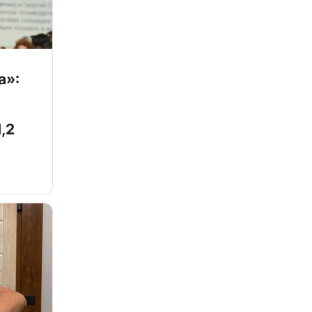
а»:
,2