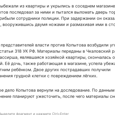
ыбежали из квартиры и укрылись в соседнем магазине
ытов последовал за ними и пытался выломать дверь то
прибыли сотрудники полиции. При задержании он оказа
, вооружившись двумя ножами и размахивая ими в ст
 представителей власти против Копытова возбудили у
 статьи 318 УК РФ. Материалы переданы в Чкаловский 
кассирша, являвшаяся хозяйкой квартиры, скончалась о
. Её дочь, также работающая в магазине, успела убеж
етним ребёнком. Двое других пострадавших получили
нения грудной клетки с повреждением лёгких.
ое дело Копытова вернули на доследование. По данным
нение планируют ужесточить, после чего материалы сн
Выделите фрагмент и нажмите Ctrl+Enter