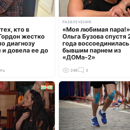
РАЗВЛЕЧЕНИЯ
тех, кто в
«Моя любимая пара!»
Гордон жестко
Ольга Бузова спустя 
по диагнозу
года воссоединилась
и довела ее до
бывшим парнем из
«ДОМа-2»
ить
248
3