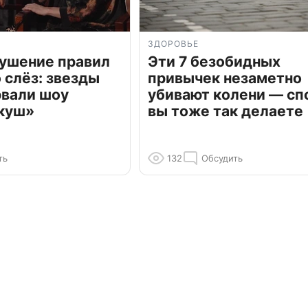
ЗДОРОВЬЕ
рушение правил
Эти 7 безобидных
о слёз: звезды
привычек незаметно
рвали шоу
убивают колени — сп
куш»
вы тоже так делаете
ть
132
Обсудить