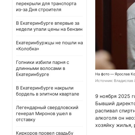
перекрыли для транспорта
из-за Дня строителя
В Екатеринбурге впервые за
недели упали цены на бензин
Екатеринбуржцы не пошли на
«Колобка»
Гопники избили парня с
длинными волосами в
Екатеринбурге
На фото — Ярослав Ко
Источник: 
Владислав 
В Екатеринбурге накрыли
бордель в элитном квартале
9 ноября 2025 г
Бывший директо
Легендарный свердловский
распивал спиртн
генерал Миронов ушел в
алкоголя он нео
отставку
хозяйку жилья, 
Киркоров провел свадьбу