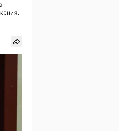
а
жания.