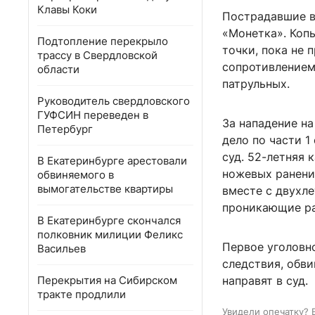
Клавы Коки
Пострадавшие в
«Монетка». Коп
Подтопление перекрыло
точки, пока не 
трассу в Свердловской
сопротивлением
области
патрульных.
Руководитель свердловского
ГУФСИН переведен в
За нападение на
Петербург
дело по части 1
суд. 52-летняя 
В Екатеринбурге арестовали
ножевых ранений
обвиняемого в
вымогательстве квартиры
вместе с двухл
проникающие ра
В Екатеринбурге скончался
полковник милиции Феликс
Первое уголовн
Васильев
следствия, обви
Перекрытия на Сибирском
направят в суд.
тракте продлили
Увидели опечатку? 