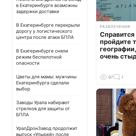
в Екатеринбурге возможны
задержки доставки
В Екатеринбурге перекрыли
РАЗВЛЕЧЕНИЯ
дорогу у логистического
Справится
центра после атаки БПЛА
пройдите т
географии,
В Екатеринбурге сняли
очень сты
режим беспилотной
опасности
Цветы для мамы: мужчины
97
1
Екатеринбурга сделали
выбор
Заводы Урала набирают
стрелков для защиты от
БПЛА
УралДронЗавод продолжит
выпуск «Упырей» после