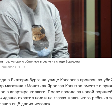
пытов, которого обвиняют в резне на улице Бородина
Лоншаков / E1.RU
ода в Екатеринбурге на улице Косарева произошло уби
р магазина «Монетка» Ярослав Копытов вместе с при
ое в квартире коллеги. После похода за новой порцие
жиданно схватил нож и на глазах маленького ребенка з
ранив ещё двоих человек.