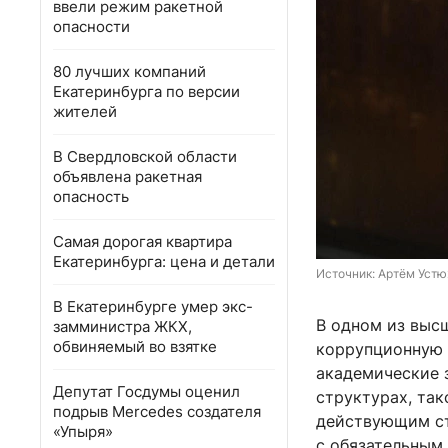
ввели режим ракетной
опасности
80 лучших компаний
Екатеринбурга по версии
жителей
В Свердловской области
объявлена ракетная
опасность
Самая дорогая квартира
Екатеринбурга: цена и детали
Источник: 
Артём Устю
В Екатеринбурге умер экс-
В одном из выс
замминистра ЖКХ,
обвиняемый во взятке
коррупционную 
академические 
Депутат Госдумы оценил
структурах, так
подрыв Mercedes создателя
действующим ст
«Упыря»
с обязательным