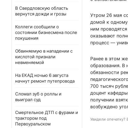
В Свердловскую область
вернутся дожди и грозы
Утром 26 мая с
домой к одному 
Коллеги сообщили о
ним проводятся 
состоянии бизнесмена после
оказывают полн
покушения
процесс — унив
Обвиняемую в нападении с
кислотой признали
Ранее в этом ж
невменяемой
образования. В
обязанности ре
На ЕКАД ночью 6 августа
педагогическог
начнут ремонт путепровода
700 тысяч рубле
доцент кафедры
Сломал зуб о роллы и
выиграл суд
получении взятк
возбуждено угол
Смертельное ДТП с фурами и
трактором под
Увидели опечатку? 
Первоуральском