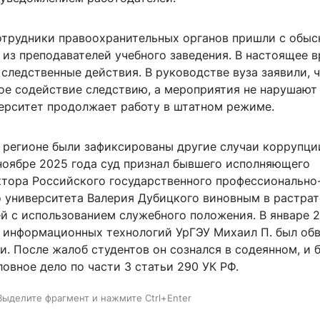
отрудники правоохранительных органов пришли с обы
из преподавателей учебного заведения. В настоящее в
следственные действия. В руководстве вуза заявили, 
ое содействие следствию, а мероприятия не нарушают
ерситет продолжает работу в штатном режиме.
е регионе были зафиксированы другие случаи коррупци
 ноябре 2025 года суд признал бывшего исполняющего
ктора Российского государственного профессионально
о университета Валерия Дубицкого виновным в растрат
й с использованием служебного положения. В январе 
 информационных технологий УрГЭУ Михаил П. был обв
и. После жалоб студентов он сознался в содеянном, и 
овное дело по части 3 статьи 290 УК РФ.
Выделите фрагмент и нажмите Ctrl+Enter