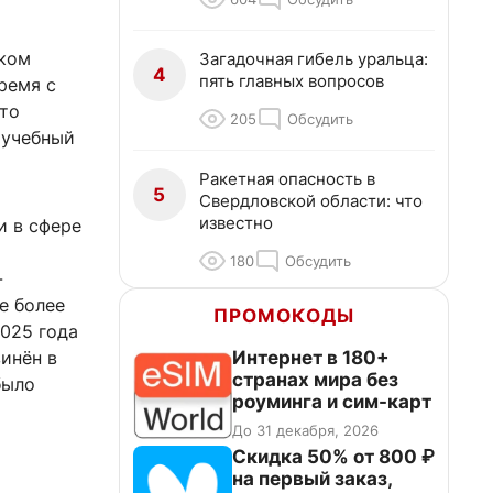
ском
Загадочная гибель уральца:
4
пять главных вопросов
ремя с
что
205
Обсудить
 учебный
Ракетная опасность в
5
Свердловской области: что
известно
и в сфере
180
Обсудить
-
е более
ПРОМОКОДЫ
2025 года
Интернет в 180+
инён в
странах мира без
было
роуминга и сим-карт
До 31 декабря, 2026
Скидка 50% от 800 ₽
на первый заказ,