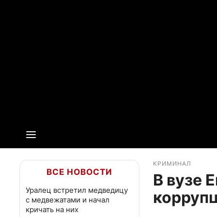
КРИМИНАЛ
ВСЕ НОВОСТИ
В вузе 
Уралец встретил медведицу
корруп
с медвежатами и начал
кричать на них