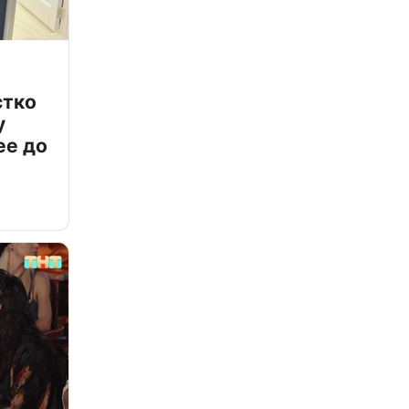
стко
у
ее до