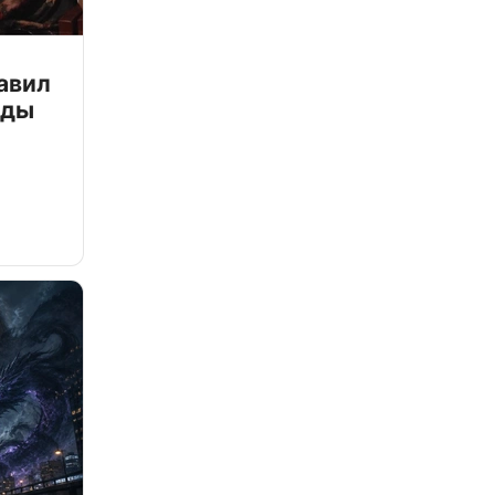
авил
зды