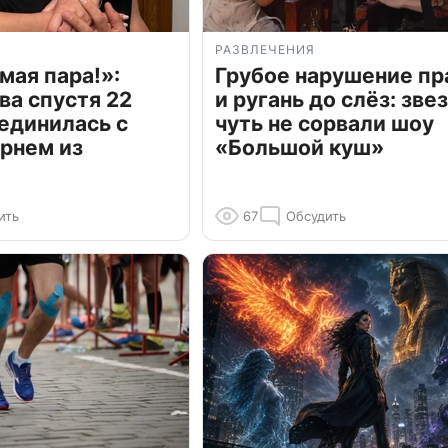
РАЗВЛЕЧЕНИЯ
мая пара!»:
Грубое нарушение пр
ва спустя 22
и ругань до слёз: зве
единилась с
чуть не сорвали шоу
рнем из
«Большой куш»
ить
67
Обсудить