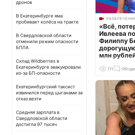
дронов
В Екатеринбурге яма
РАЗВЛЕЧЕНИ
пробивает колёса на тракте
«Всё, поте
Ивлеева п
В Свердловской области
Филиппу Б
отменили режим опасности
дорогущую 
БПЛА
млн рубле
Склад Wildberries в
Екатеринбурге эвакуировали
111
Обсуди
из-за БП-опасности
Екатеринбургский таксист
извинился перед цыганами за
отказ везти
Средняя зарплата в
Свердловской области
достигла 97 тысяч