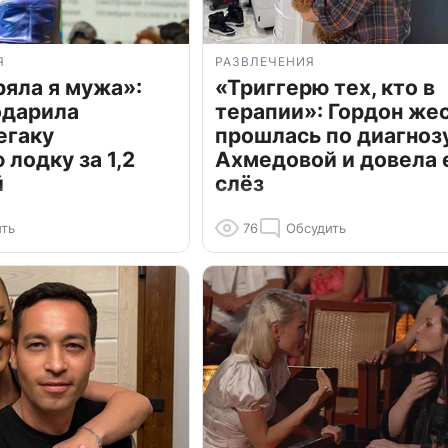
Я
РАЗВЛЕЧЕНИЯ
ряла я мужа»:
«Триггерю тех, кто в
одарила
терапии»: Гордон же
егаку
прошлась по диагноз
лодку за 1,2
Ахмедовой и довела 
й
слёз
ть
76
Обсудить