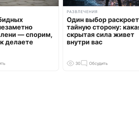
РАЗВЛЕЧЕНИЯ
обидных
Один выбор раскроет
незаметно
тайную сторону: кака
олени — спорим,
скрытая сила живет
к делаете
внутри вас
ить
30
Обсудить