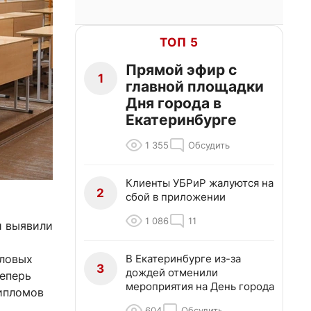
ТОП 5
Прямой эфир с
1
главной площадки
Дня города в
Екатеринбурге
1 355
Обсудить
Клиенты УБРиР жалуются на
2
сбой в приложении
1 086
11
и выявили
В Екатеринбурге из-за
иловых
3
дождей отменили
Теперь
мероприятия на День города
ипломов
604
Обсудить