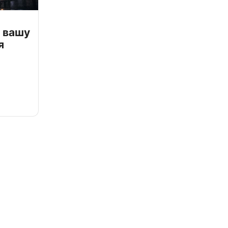
 вашу
я