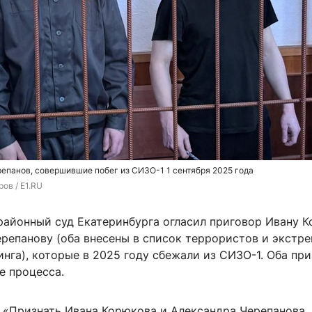
репанов, совершившие побег из СИЗО-1 1 сентября 2025 года
ов / Е1.RU
районный суд Екатеринбурга огласил приговор Ивану 
ерепанову (оба внесены в список террористов и экстр
га), которые в 2025 году сбежали из СИЗО-1. Оба пр
е процесса.
: «Признать Ивана Корюкова и Александра Черепанова