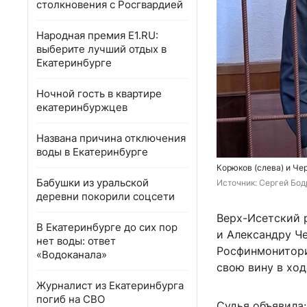
столкновения с Росгвардией
Народная премия E1.RU:
выберите лучший отдых в
Екатеринбурге
Ночной гость в квартире
екатеринбуржцев
Названа причина отключения
воды в Екатеринбурге
Корюков (слева) и Че
Бабушки из уральской
Источник: 
Сергей Бодр
деревни покорили соцсети
Верх-Исетский 
В Екатеринбурге до сих пор
и Александру Ч
нет воды: ответ
Росфинмониторин
«Водоканала»
свою вину в ход
Журналист из Екатеринбурга
погиб на СВО
Судья объявила