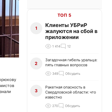
ТОП 5
Клиенты УБРиР
1
жалуются на сбой в
приложении
1 414
12
Загадочная гибель уральца:
2
пять главных вопросов
349
Обсудить
Корюкову
емистов
Ракетная опасность в
3
изнали
Свердловской области: что
известно
270
Обсудить