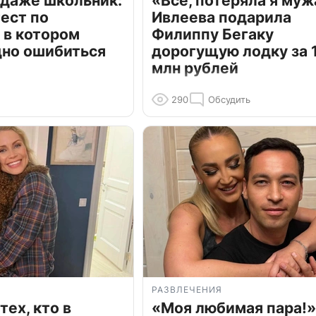
 даже школьник:
«Всё, потеряла я муж
ест по
Ивлеева подарила
 в котором
Филиппу Бегаку
дно ошибиться
дорогущую лодку за 1
млн рублей
290
Обсудить
РАЗВЛЕЧЕНИЯ
тех, кто в
«Моя любимая пара!»