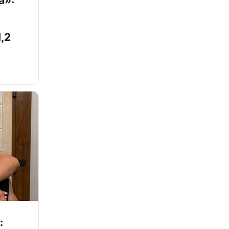
а»:
,2
: