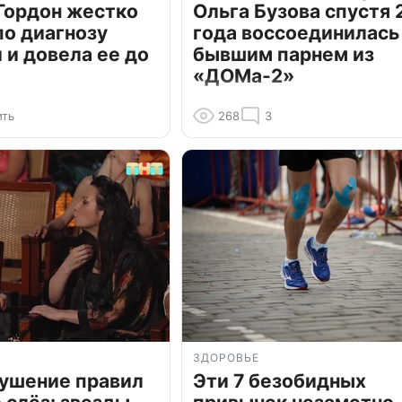
Гордон жестко
Ольга Бузова спустя 
по диагнозу
года воссоединилась
и довела ее до
бывшим парнем из
«ДОМа-2»
ить
268
3
ЗДОРОВЬЕ
рушение правил
Эти 7 безобидных