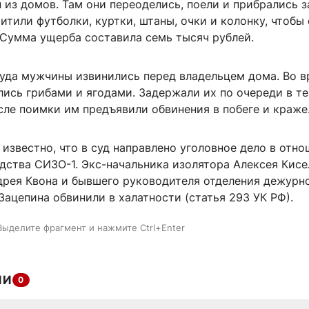
 из домов. Там они переоделись, поели и прибрались з
итили футболки, куртки, штаны, очки и колонку, чтобы
 Сумма ущерба составила семь тысяч рублей.
суда мужчины извинились перед владельцем дома. Во 
лись грибами и ягодами. Задержали их по очереди в т
сле поимки им предъявили обвинения в побеге и краже
 известно, что в суд направлено уголовное дело в отн
ства СИЗО-1. Экс-начальника изолятора Алексея Кисел
дрея Квона и бывшего руководителя отделения дежурн
ацепина обвинили в халатности (статья 293 УК РФ).
Выделите фрагмент и нажмите Ctrl+Enter
ИИ
0