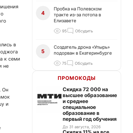
лишения
Пробка на Полевском
4
По
тракте из-за потопа в
Елизавете
ого
95
Обсудить
ились в
Создатель дрона «Упырь»
5
поджога
подорван в Екатеринбурге
а к семи
75
Обсудить
и не
ПРОМОКОДЫ
Скидка 72 000 на
. Он
высшее образование
амок
и среднее
шу и
специальное
образование в
первый год обучения
До 31 августа, 2026
е
Скидка 11% на все