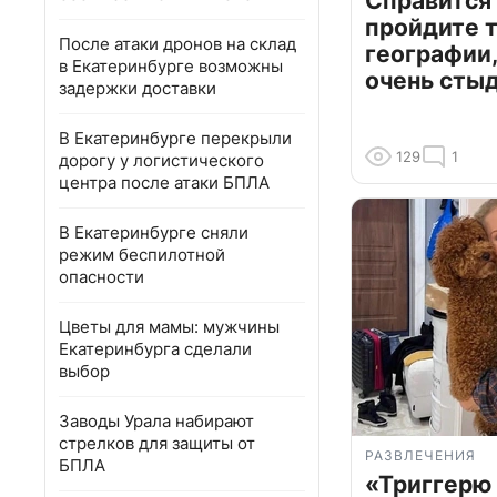
Справится
пройдите т
После атаки дронов на склад
географии,
в Екатеринбурге возможны
очень сты
задержки доставки
В Екатеринбурге перекрыли
129
1
дорогу у логистического
центра после атаки БПЛА
В Екатеринбурге сняли
режим беспилотной
опасности
Цветы для мамы: мужчины
Екатеринбурга сделали
выбор
Заводы Урала набирают
стрелков для защиты от
РАЗВЛЕЧЕНИЯ
БПЛА
«Триггерю 