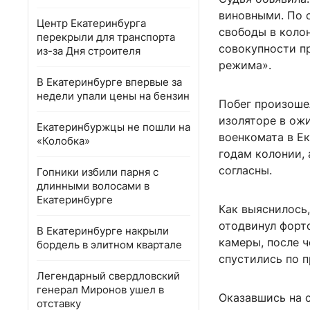
виновными. По 
Центр Екатеринбурга
свободы в коло
перекрыли для транспорта
совокупности пр
из-за Дня строителя
режима».
В Екатеринбурге впервые за
недели упали цены на бензин
Побег произоше
изоляторе в ож
Екатеринбуржцы не пошли на
военкомата в Ек
«Колобка»
годам колонии, 
согласны.
Гопники избили парня с
длинными волосами в
Екатеринбурге
Как выяснилось
отодвинул форт
В Екатеринбурге накрыли
камеры, после 
бордель в элитном квартале
спустились по 
Легендарный свердловский
генерал Миронов ушел в
Оказавшись на с
отставку