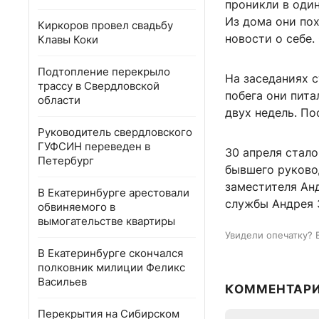
проникли в один
Из дома они пох
Киркоров провел свадьбу
новости о себе.
Клавы Коки
Подтопление перекрыло
На заседаниях 
трассу в Свердловской
побега они пита
области
двух недель. По
Руководитель свердловского
ГУФСИН переведен в
30 апреля стало
Петербург
бывшего руковод
заместителя Ан
В Екатеринбурге арестовали
службы Андрея З
обвиняемого в
вымогательстве квартиры
Увидели опечатку? 
В Екатеринбурге скончался
полковник милиции Феликс
Васильев
КОММЕНТАР
Перекрытия на Сибирском