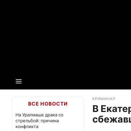
КРИМИНАЛ
ВСЕ НОВОСТИ
В Екате
На Уралмаше драка со
сбежав
стрельбой: причина
конфликта