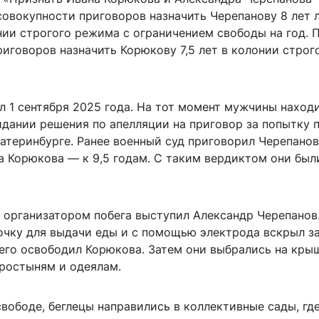
совокупности приговоров назначить Черепанову 8 лет 
нии строгого режима с ограничением свободы на год. 
иговоров назначить Корюкову 7,5 лет в колонии строг
л 1 сентября 2025 года. На тот момент мужчины наход
идании решения по апелляции на приговор за попытку 
атеринбурге. Ранее военный суд приговорил Черепанов
а Корюкова — к 9,5 годам. С таким вердиктом они был
, организатором побега выступил Александр Черепанов
очку для выдачи еды и с помощью электрода вскрыл з
чего освободил Корюкова. Затем они выбрались на кры
простыням и одеялам.
вободе, беглецы направились в коллективные сады, гд