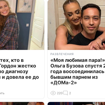
РАЗВЛЕЧЕНИЯ
тех, кто в
«Моя любимая пара!»
Гордон жестко
Ольга Бузова спустя 
по диагнозу
года воссоединилась
и довела ее до
бывшим парнем из
«ДОМа-2»
ить
220
2