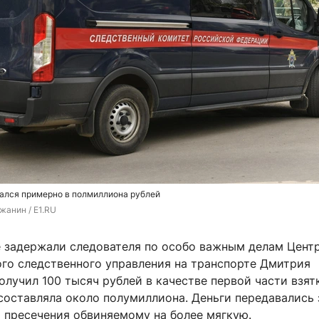
вался примерно в полмиллиона рублей
жанин / E1.RU
е задержали следователя по особо важным делам Цент
го следственного управления на транспорте Дмитрия
олучил 100 тысяч рублей в качестве первой части взят
составляла около полумиллиона. Деньги передавались 
 пресечения обвиняемому на более мягкую.