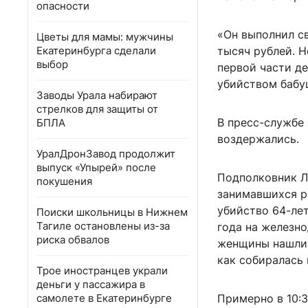
опасности
«Он выполнил с
Цветы для мамы: мужчины
Екатеринбурга сделали
тысяч рублей. Н
выбор
первой части де
убийством бабу
Заводы Урала набирают
стрелков для защиты от
В пресс-службе
БПЛА
воздержались.
УралДронЗавод продолжит
выпуск «Упырей» после
Подполковник Л
покушения
занимавшихся р
убийство 64-ле
Поиски школьницы в Нижнем
Тагиле остановлены из-за
года на железн
риска обвалов
женщины нашли 
как собиралась 
Трое иностранцев украли
деньги у пассажира в
самолете в Екатеринбурге
Примерно в 10:3