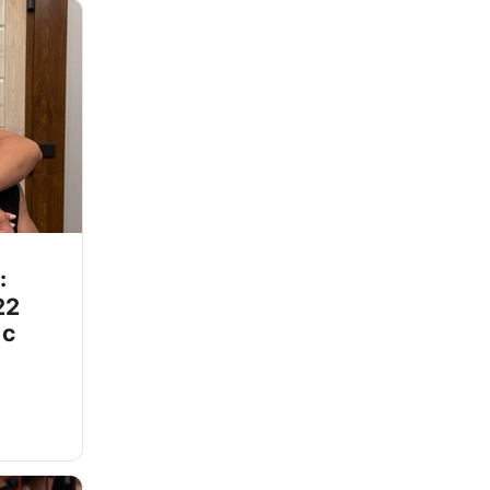
:
22
 с