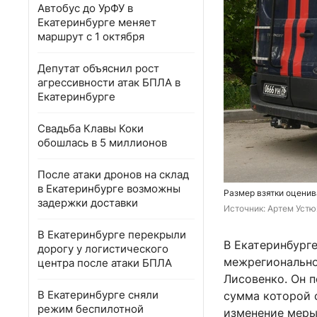
Автобус до УрФУ в
Екатеринбурге меняет
маршрут с 1 октября
Депутат объяснил рост
агрессивности атак БПЛА в
Екатеринбурге
Свадьба Клавы Коки
обошлась в 5 миллионов
После атаки дронов на склад
в Екатеринбурге возможны
Размер взятки оцени
задержки доставки
Источник: 
Артем Устю
В Екатеринбурге перекрыли
В Екатеринбург
дорогу у логистического
межрегионально
центра после атаки БПЛА
Лисовенко. Он п
В Екатеринбурге сняли
сумма которой 
режим беспилотной
изменение меры