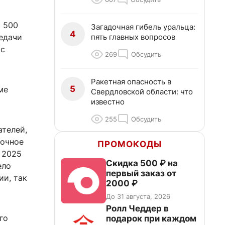
о 500
Загадочная гибель уральца:
4
пять главных вопросов
редачи
 с
269
Обсудить
Ракетная опасность в
5
ме
Свердловской области: что
известно
255
Обсудить
ателей,
дочное
ПРОМОКОДЫ
 2025
Скидка 500 ₽ на
ело
первый заказ от
ии, так
2000 ₽
До 31 августа, 2026
Ролл Чеддер в
го
подарок при каждом