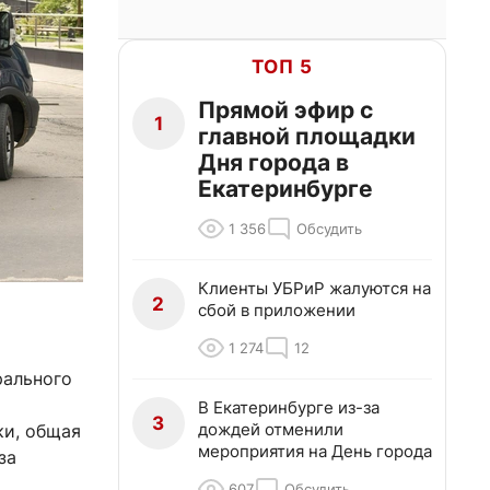
ТОП 5
Прямой эфир с
1
главной площадки
Дня города в
Екатеринбурге
1 356
Обсудить
Клиенты УБРиР жалуются на
2
сбой в приложении
1 274
12
рального
В Екатеринбурге из-за
3
дождей отменили
ки, общая
мероприятия на День города
за
607
Обсудить