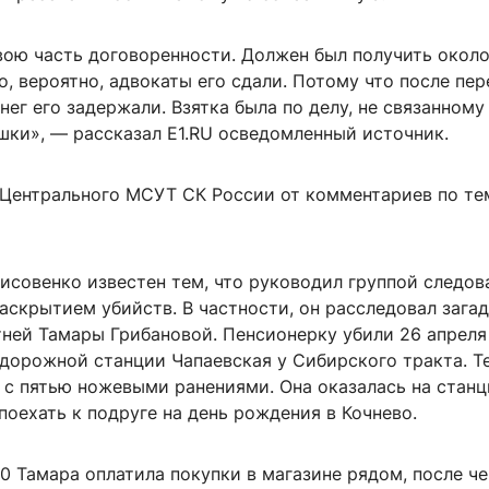
вою часть договоренности. Должен был получить окол
о, вероятно, адвокаты его сдали. Потому что после пе
нег его задержали. Взятка была по делу, не связанному
шки», — рассказал E1.RU осведомленный источник.
 Центрального МСУТ СК России от комментариев по те
исовенко известен тем, что руководил группой следов
аскрытием убийств. В частности, он расследовал зага
тней Тамары Грибановой. Пенсионерку убили 26 апреля
одорожной станции Чапаевская у Сибирского тракта. Т
с пятью ножевыми ранениями. Она оказалась на станц
поехать к подруге на день рождения в Кочнево.
0 Тамара оплатила покупки в магазине рядом, после че