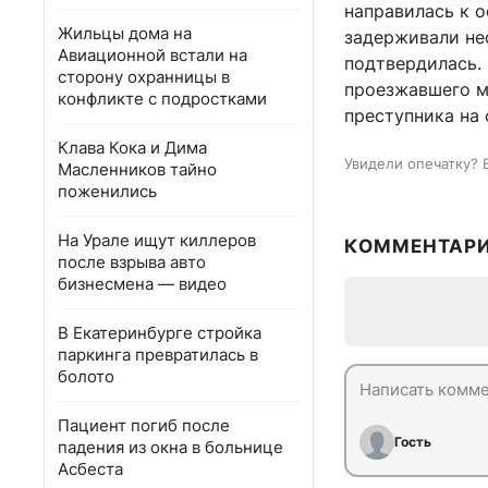
направилась к о
Жильцы дома на
задерживали нес
Авиационной встали на
подтвердилась. 
сторону охранницы в
проезжавшего м
конфликте с подростками
преступника на 
Клава Кока и Дима
Увидели опечатку? 
Масленников тайно
поженились
На Урале ищут киллеров
КОММЕНТАР
после взрыва авто
бизнесмена — видео
В Екатеринбурге стройка
паркинга превратилась в
болото
Пациент погиб после
Гость
падения из окна в больнице
Асбеста