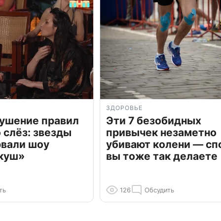
ЗДОРОВЬЕ
рушение правил
Эти 7 безобидных
о слёз: звезды
привычек незаметно
рвали шоу
убивают колени — сп
куш»
вы тоже так делаете
ть
126
Обсудить