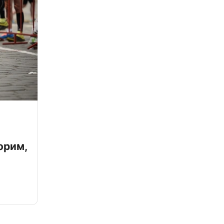
орим,