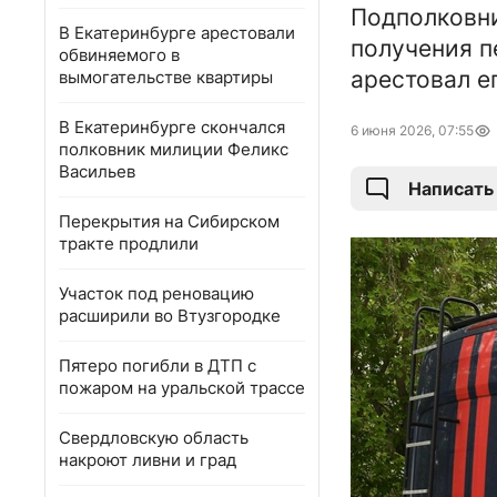
Подполковн
В Екатеринбурге арестовали
получения п
обвиняемого в
арестовал ег
вымогательстве квартиры
В Екатеринбурге скончался
6 июня 2026, 07:55
полковник милиции Феликс
Васильев
Написать
Перекрытия на Сибирском
тракте продлили
Участок под реновацию
расширили во Втузгородке
Пятеро погибли в ДТП с
пожаром на уральской трассе
Свердловскую область
накроют ливни и град