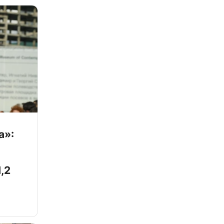
а»:
,2